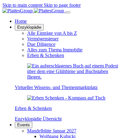
Skip to main content
Skip to page footer
Home
Enzyklopädie
Alle Einträge von A bis Z
Vermögensteuer
Due Diligence
Alles zum Thema Immobilie
Erben & Schenken
Virtueller Wissens- und Themenmarktplatz
Erben & Schenken
Enzyklopädie Übersicht
Events
Mandelblüte Januar 2027
Wolfgang Kubicki