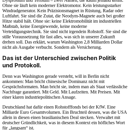
Dysprosium und Terbium – zwei Namen, die kaum jemand kennt.
Ohne sie läuft kein moderner Elektromotor. Kein leistungsstarker
Windradgenerator. Kein Präzisionsmagnet in Rüstung, Radar oder
Luftfahrt. Sie sind die Zutat, die Neodym-Magnete auch bei großer
Hitze stabil hält. Ohne sie: keine Elektromobilität im industriellen
Maßstab, keine Energiewende, keine moderne
Verteidigungstechnik. Sie sind nicht irgendein Rohstoff. Sie sind die
stille Voraussetzung für fast alles, was sich in unserer Zukunft
drehen soll. Das erklärt, warum Washington 2,8 Milliarden Dollar
nicht als Ausgabe verbucht. Sondern als Versicherung.
Das ist der Unterschied zwischen Politik
und Protokoll.
Denn was Washington gerade versteht, will in Berlin nicht
ankommen: Man bricht chinesische Dominanz nicht mit
Gesprächsformaten. Man bricht sie, indem man als Staat verlässliche
Nachfrage garantiert. Mit Geld. Mit Laufzeiten. Mit Preisen. Mit
einer klaren industriepolitischen Ansage.
Deutschland hat dafür einen Rohstofffonds bei der KfW. Eine
Milliarde Euro Gesamtvolumen. Ein Bruchteil dessen, was die USA
allein in diesen einen brasilianischen Deal stecken. Verwaltet mit
deutscher Gründlichkeit, was in diesem Kontext ein höfliches Wort
für „langsam“ ist.