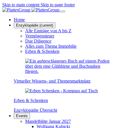
Skip to main content
Skip to page footer
Home
Enzyklopädie
(current)
Alle Einträge von A bis Z
Vermögensteuer
Due Diligence
Alles zum Thema Immobilie
Erben & Schenken
Virtueller Wissens- und Themenmarktplatz
Erben & Schenken
Enzyklopädie Übersicht
Events
Mandelblüte Januar 2027
Wolfgang Kubicki