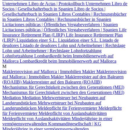
Unternehmen
Libro de Actas | Protokollbuch Unternehmen
Libro de
Socios | Gesellschafterbuch in Spanien
Libro de Socios |
Gesellschafterbuch in Spanien
Libros Contables | Rechnungsbücher
in Spanien
Libros Contables | Rechnungsbücher in Spanien
Licitaciones públicas | Öffentliches Vergabeverfahren | Spanien
Licitaciones públicas | Öffentliches Vergabeverfahren | Spanien
Life
Insurance Retirement Plan (LIRP)
Life Insurance Retirement Plan
(LIRP)
Liquidation einer S.L.
Liquidation einer S.L.
Listado de
deudores
Listado de deudores
Lohn und Arbeitnehmer | Rechtslage
Lohn und Arbeitnehmer | Rechtslage
Lohnfortzahlung
Lohnfortzahlung
Lombardkredit beim Immobilienerwerb auf
Mallorca
Lombardkredit beim Immobilienerwerb auf Mallorca
M
Maklerprovision auf Mallorca | Immobilien Makler
Maklerprovision
auf Mallorca | Immobilien Makler
Maklerregister auf den Balearen
(ROAIIB)
Maklerregister auf den Balearen (ROAIIB)
Mechanismus für Gerechtigkeit zwischen den Generationen (MEI)
Mechanismus für Gerechtigkeit zwischen den Generationen (MEI)
Mediation
Mediation
Mehrwertsteuer bei Neubauten auf
Landgrundstücken
Mehrwertsteuer bei Neubauten auf
Landgrundstücken
Meldepflicht für Ferienvermieter
Meldepflicht
für Ferienvermieter
Meldepflicht von Auslandsaktivitäten
Meldepflicht von Auslandsaktivitäten
Minderjährige in einer
vermögensverwaltenden Kommanditgesellschaft | KG
Minderjährige in einer vermögensverwaltenden