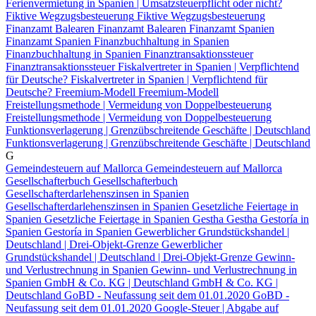
Ferienvermietung in Spanien | Umsatzsteuerpflicht oder nicht?
Fiktive Wegzugsbesteuerung
Fiktive Wegzugsbesteuerung
Finanzamt Balearen
Finanzamt Balearen
Finanzamt Spanien
Finanzamt Spanien
Finanzbuchhaltung in Spanien
Finanzbuchhaltung in Spanien
Finanztransaktionssteuer
Finanztransaktionssteuer
Fiskalvertreter in Spanien | Verpflichtend
für Deutsche?
Fiskalvertreter in Spanien | Verpflichtend für
Deutsche?
Freemium-Modell
Freemium-Modell
Freistellungsmethode | Vermeidung von Doppelbesteuerung
Freistellungsmethode | Vermeidung von Doppelbesteuerung
Funktionsverlagerung | Grenzübschreitende Geschäfte | Deutschland
Funktionsverlagerung | Grenzübschreitende Geschäfte | Deutschland
G
Gemeindesteuern auf Mallorca
Gemeindesteuern auf Mallorca
Gesellschafterbuch
Gesellschafterbuch
Gesellschafterdarlehenszinsen in Spanien
Gesellschafterdarlehenszinsen in Spanien
Gesetzliche Feiertage in
Spanien
Gesetzliche Feiertage in Spanien
Gestha
Gestha
Gestoría in
Spanien
Gestoría in Spanien
Gewerblicher Grundstückshandel |
Deutschland | Drei-Objekt-Grenze
Gewerblicher
Grundstückshandel | Deutschland | Drei-Objekt-Grenze
Gewinn-
und Verlustrechnung in Spanien
Gewinn- und Verlustrechnung in
Spanien
GmbH & Co. KG | Deutschland
GmbH & Co. KG |
Deutschland
GoBD - Neufassung seit dem 01.01.2020
GoBD -
Neufassung seit dem 01.01.2020
Google-Steuer | Abgabe auf