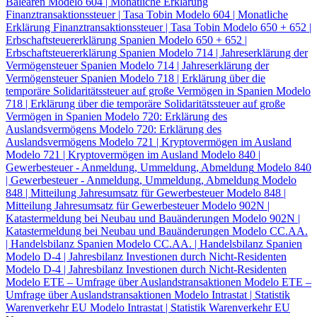
Balearen
Modelo 604 | Monatliche Erklärung
Finanztransaktionssteuer | Tasa Tobin
Modelo 604 | Monatliche
Erklärung Finanztransaktionssteuer | Tasa Tobin
Modelo 650 + 652 |
Erbschaftsteuererklärung Spanien
Modelo 650 + 652 |
Erbschaftsteuererklärung Spanien
Modelo 714 | Jahreserklärung der
Vermögensteuer Spanien
Modelo 714 | Jahreserklärung der
Vermögensteuer Spanien
Modelo 718 | Erklärung über die
temporäre Solidaritätssteuer auf große Vermögen in Spanien
Modelo
718 | Erklärung über die temporäre Solidaritätssteuer auf große
Vermögen in Spanien
Modelo 720: Erklärung des
Auslandsvermögens
Modelo 720: Erklärung des
Auslandsvermögens
Modelo 721 | Kryptovermögen im Ausland
Modelo 721 | Kryptovermögen im Ausland
Modelo 840 |
Gewerbesteuer - Anmeldung, Ummeldung, Abmeldung
Modelo 840
| Gewerbesteuer - Anmeldung, Ummeldung, Abmeldung
Modelo
848 | Mitteilung Jahresumsatz für Gewerbesteuer
Modelo 848 |
Mitteilung Jahresumsatz für Gewerbesteuer
Modelo 902N |
Katastermeldung bei Neubau und Bauänderungen
Modelo 902N |
Katastermeldung bei Neubau und Bauänderungen
Modelo CC.AA.
| Handelsbilanz Spanien
Modelo CC.AA. | Handelsbilanz Spanien
Modelo D-4 | Jahresbilanz Investionen durch Nicht-Residenten
Modelo D-4 | Jahresbilanz Investionen durch Nicht-Residenten
Modelo ETE – Umfrage über Auslandstransaktionen
Modelo ETE –
Umfrage über Auslandstransaktionen
Modelo Intrastat | Statistik
Warenverkehr EU
Modelo Intrastat | Statistik Warenverkehr EU