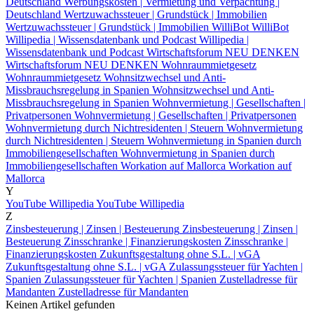
Deutschland
Werbungskosten | Vermietung und Verpachtung |
Deutschland
Wertzuwachssteuer | Grundstück | Immobilien
Wertzuwachssteuer | Grundstück | Immobilien
WilliBot
WilliBot
Willipedia | Wissensdatenbank und Podcast
Willipedia |
Wissensdatenbank und Podcast
Wirtschaftsforum NEU DENKEN
Wirtschaftsforum NEU DENKEN
Wohnraummietgesetz
Wohnraummietgesetz
Wohnsitzwechsel und Anti-
Missbrauchsregelung in Spanien
Wohnsitzwechsel und Anti-
Missbrauchsregelung in Spanien
Wohnvermietung | Gesellschaften |
Privatpersonen
Wohnvermietung | Gesellschaften | Privatpersonen
Wohnvermietung durch Nichtresidenten | Steuern
Wohnvermietung
durch Nichtresidenten | Steuern
Wohnvermietung in Spanien durch
Immobiliengesellschaften
Wohnvermietung in Spanien durch
Immobiliengesellschaften
Workation auf Mallorca
Workation auf
Mallorca
Y
YouTube Willipedia
YouTube Willipedia
Z
Zinsbesteuerung | Zinsen | Besteuerung
Zinsbesteuerung | Zinsen |
Besteuerung
Zinsschranke | Finanzierungskosten
Zinsschranke |
Finanzierungskosten
Zukunftsgestaltung ohne S.L. | vGA
Zukunftsgestaltung ohne S.L. | vGA
Zulassungssteuer für Yachten |
Spanien
Zulassungssteuer für Yachten | Spanien
Zustelladresse für
Mandanten
Zustelladresse für Mandanten
Keinen Artikel gefunden