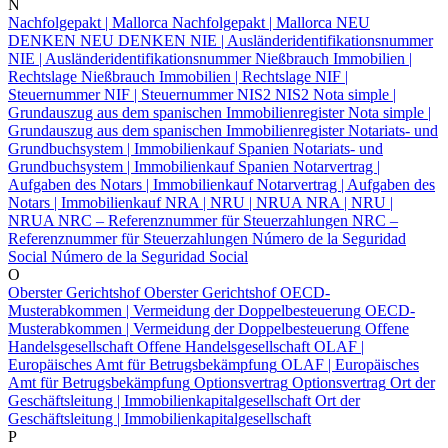
N
Nachfolgepakt | Mallorca
Nachfolgepakt | Mallorca
NEU
DENKEN
NEU DENKEN
NIE | Ausländeridentifikationsnummer
NIE | Ausländeridentifikationsnummer
Nießbrauch Immobilien |
Rechtslage
Nießbrauch Immobilien | Rechtslage
NIF |
Steuernummer
NIF | Steuernummer
NIS2
NIS2
Nota simple |
Grundauszug aus dem spanischen Immobilienregister
Nota simple |
Grundauszug aus dem spanischen Immobilienregister
Notariats- und
Grundbuchsystem | Immobilienkauf Spanien
Notariats- und
Grundbuchsystem | Immobilienkauf Spanien
Notarvertrag |
Aufgaben des Notars | Immobilienkauf
Notarvertrag | Aufgaben des
Notars | Immobilienkauf
NRA | NRU | NRUA
NRA | NRU |
NRUA
NRC – Referenznummer für Steuerzahlungen
NRC –
Referenznummer für Steuerzahlungen
Número de la Seguridad
Social
Número de la Seguridad Social
O
Oberster Gerichtshof
Oberster Gerichtshof
OECD-
Musterabkommen | Vermeidung der Doppelbesteuerung
OECD-
Musterabkommen | Vermeidung der Doppelbesteuerung
Offene
Handelsgesellschaft
Offene Handelsgesellschaft
OLAF |
Europäisches Amt für Betrugsbekämpfung
OLAF | Europäisches
Amt für Betrugsbekämpfung
Optionsvertrag
Optionsvertrag
Ort der
Geschäftsleitung | Immobilienkapitalgesellschaft
Ort der
Geschäftsleitung | Immobilienkapitalgesellschaft
P