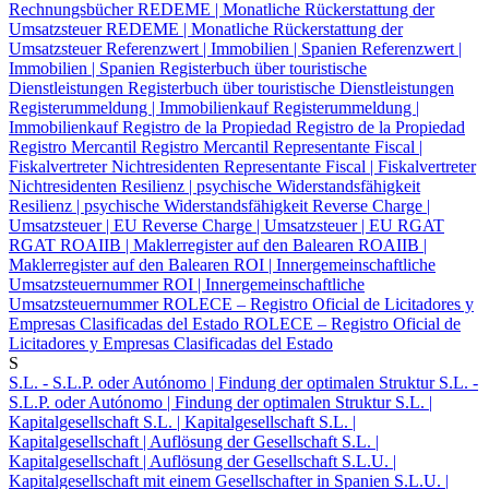
Rechnungsbücher
REDEME | Monatliche Rückerstattung der
Umsatzsteuer
REDEME | Monatliche Rückerstattung der
Umsatzsteuer
Referenzwert | Immobilien | Spanien
Referenzwert |
Immobilien | Spanien
Registerbuch über touristische
Dienstleistungen
Registerbuch über touristische Dienstleistungen
Registerummeldung | Immobilienkauf
Registerummeldung |
Immobilienkauf
Registro de la Propiedad
Registro de la Propiedad
Registro Mercantil
Registro Mercantil
Representante Fiscal |
Fiskalvertreter Nichtresidenten
Representante Fiscal | Fiskalvertreter
Nichtresidenten
Resilienz | psychische Widerstandsfähigkeit
Resilienz | psychische Widerstandsfähigkeit
Reverse Charge |
Umsatzsteuer | EU
Reverse Charge | Umsatzsteuer | EU
RGAT
RGAT
ROAIIB | Maklerregister auf den Balearen
ROAIIB |
Maklerregister auf den Balearen
ROI | Innergemeinschaftliche
Umsatzsteuernummer
ROI | Innergemeinschaftliche
Umsatzsteuernummer
ROLECE – Registro Oficial de Licitadores y
Empresas Clasificadas del Estado
ROLECE – Registro Oficial de
Licitadores y Empresas Clasificadas del Estado
S
S.L. - S.L.P. oder Autónomo | Findung der optimalen Struktur
S.L. -
S.L.P. oder Autónomo | Findung der optimalen Struktur
S.L. |
Kapitalgesellschaft
S.L. | Kapitalgesellschaft
S.L. |
Kapitalgesellschaft | Auflösung der Gesellschaft
S.L. |
Kapitalgesellschaft | Auflösung der Gesellschaft
S.L.U. |
Kapitalgesellschaft mit einem Gesellschafter in Spanien
S.L.U. |