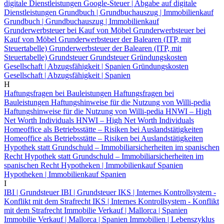
digitale Dienstleistungen
Google-Steuer | Abgabe auf digitale
Dienstleistungen
Grundbuch | Grundbuchauszug | Immobilienkauf
Grundbuch | Grundbuchauszug | Immobilienkauf
Grunderwerbsteuer bei Kauf von Möbel
Grunderwerbsteuer bei
Kauf von Möbel
Grunderwerbsteuer der Balearen (ITP, mit
Steuertabelle)
Grunderwerbsteuer der Balearen (ITP, mit
Steuertabelle)
Grundsteuer
Grundsteuer
Gründungskosten
Gesellschaft | Abzugsfähigkeit | Spanien
Gründungskosten
Gesellschaft | Abzugsfähigkeit | Spanien
H
Haftungsfragen bei Bauleistungen
Haftungsfragen bei
Bauleistungen
Haftungshinweise für die Nutzung von Willi-pedia
Haftungshinweise für die Nutzung von Willi-pedia
HNWI – High
Net Worth Individuals
HNWI – High Net Worth Individuals
Homeoffice als Betriebsstätte – Risiken bei Auslandstätigkeiten
Homeoffice als Betriebsstätte – Risiken bei Auslandstätigkeiten
Hypothek statt Grundschuld – Immobiliarsicherheiten im spanischen
Recht
Hypothek statt Grundschuld – Immobiliarsicherheiten im
spanischen Recht
Hypotheken | Immobilienkauf Spanien
Hypotheken | Immobilienkauf Spanien
I
IBI | Grundsteuer
IBI | Grundsteuer
IKS | Internes Kontrollsystem -
Konflikt mit dem Strafrecht
IKS | Internes Kontrollsystem - Konflikt
mit dem Strafrecht
Immobilie Verkauf | Mallorca | Spanien
Immobilie Verkauf | Mallorca | Spanien
Immobilien | Lebenszyklus