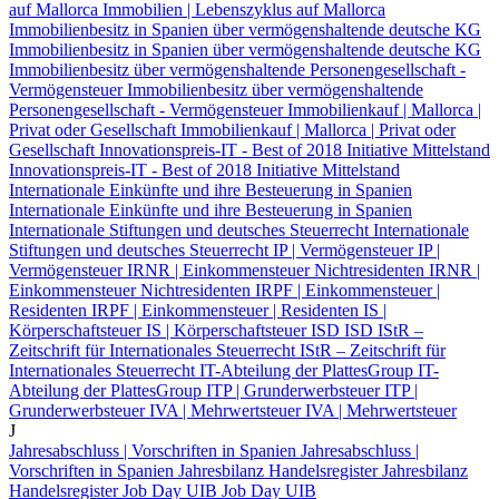
auf Mallorca
Immobilien | Lebenszyklus auf Mallorca
Immobilienbesitz in Spanien über vermögenshaltende deutsche KG
Immobilienbesitz in Spanien über vermögenshaltende deutsche KG
Immobilienbesitz über vermögenshaltende Personengesellschaft -
Vermögensteuer
Immobilienbesitz über vermögenshaltende
Personengesellschaft - Vermögensteuer
Immobilienkauf | Mallorca |
Privat oder Gesellschaft
Immobilienkauf | Mallorca | Privat oder
Gesellschaft
Innovationspreis-IT - Best of 2018 Initiative Mittelstand
Innovationspreis-IT - Best of 2018 Initiative Mittelstand
Internationale Einkünfte und ihre Besteuerung in Spanien
Internationale Einkünfte und ihre Besteuerung in Spanien
Internationale Stiftungen und deutsches Steuerrecht
Internationale
Stiftungen und deutsches Steuerrecht
IP | Vermögensteuer
IP |
Vermögensteuer
IRNR | Einkommensteuer Nichtresidenten
IRNR |
Einkommensteuer Nichtresidenten
IRPF | Einkommensteuer |
Residenten
IRPF | Einkommensteuer | Residenten
IS |
Körperschaftsteuer
IS | Körperschaftsteuer
ISD
ISD
IStR –
Zeitschrift für Internationales Steuerrecht
IStR – Zeitschrift für
Internationales Steuerrecht
IT-Abteilung der PlattesGroup
IT-
Abteilung der PlattesGroup
ITP | Grunderwerbsteuer
ITP |
Grunderwerbsteuer
IVA | Mehrwertsteuer
IVA | Mehrwertsteuer
J
Jahresabschluss | Vorschriften in Spanien
Jahresabschluss |
Vorschriften in Spanien
Jahresbilanz Handelsregister
Jahresbilanz
Handelsregister
Job Day UIB
Job Day UIB