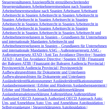
Steuergestaltungen
Anzeigepflicht grenzüberschreitender
Steuergestaltungen
Arbeitnehmerentsendung nach Spanien
Arbeitnehmerentsendung nach Spanien
Arbeitsamt
Arbeitsamt
Arbeitsrecht in Spanien
Arbeitsrecht in Spanien
Arbeitsrecht in
Spanien
Arbeitsrecht in Spanien
Arbeitsrecht in Spanien
Arbeitsrecht in Spanien
Arbeitsrecht in Spanien
Arbeitsrecht in
Spanien
Arbeitsrecht in Spanien
Arbeitsrecht in Spanien
Arbeitsrecht in Spanien
Arbeitsrecht in Spanien
Arbeitsrecht und
Arbeitnehmerregelungen in Spanien – Grundlagen für Unternehmen
und internationale Mandanten
Arbeitsrecht und
Arbeitnehmerregelungen in Spanien – Grundlagen für Unternehmen
und internationale Mandanten
AStG - Außensteuergesetz
AStG -
Außensteuergesetz
ATAD | Anti Tax Avoidance Directive | Spanien
ATAD | Anti Tax Avoidance Directive | Spanien
ATIB | Finanzamt
der Balearen
ATIB | Finanzamt der Balearen
Audiencia Provincial |
Provinzgericht
Audiencia Provincial | Provinzgericht
Aufbewahrungsfristen für Dokumente und Unterlagen
Aufbewahrungsfristen für Dokumente und Unterlagen
Ausländeridentifikationsnummer
Ausländeridentifikationsnummer
Auslandsengagement | Erfolge und Hindernis
Auslandsengagement |
Erfolge und Hindernis
Auslandstransaktionserklärung
Auslandstransaktionserklärung
Außenprüfung
Außenprüfung
Authorized OECD Approach
Authorized OECD Approach
Auto:
Um- und Anmeldung
Auto: Um- und Anmeldung
Autoliquidation |
Selbstveranlagung | Steuererklärungen
Autoliquidation |