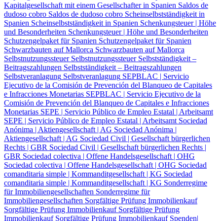
Kapitalgesellschaft mit einem Gesellschafter in Spanien
Saldos de
dudoso cobro
Saldos de dudoso cobro
Scheinselbstständigkeit in
Spanien
Scheinselbstständigkeit in Spanien
Schenkungsteuer | Höhe
und Besonderheiten
Schenkungsteuer | Höhe und Besonderheiten
Schutzengelpaket für Spanien
Schutzengelpaket für Spanien
Schwarzbauten auf Mallorca
Schwarzbauten auf Mallorca
Selbstnutzungssteuer
Selbstnutzungssteuer
Selbstständigkeit –
Beitragszahlungen
Selbstständigkeit – Beitragszahlungen
Selbstveranlagung
Selbstveranlagung
SEPBLAC | Servicio
Ejecutivo de la Comisión de Prevención del Blanqueo de Capitales
e Infracciones Monetarias
SEPBLAC | Servicio Ejecutivo de la
Comisión de Prevención del Blanqueo de Capitales e Infracciones
Monetarias
SEPE | Servicio Público de Empleo Estatal | Arbeitsamt
SEPE | Servicio Público de Empleo Estatal | Arbeitsamt
Sociedad
Anónima | Aktiengesellschaft | AG
Sociedad Anónima |
Aktiengesellschaft | AG
Sociedad Civil | Gesellschaft bürgerlichen
Rechts | GBR
Sociedad Civil | Gesellschaft bürgerlichen Rechts |
GBR
Sociedad colectiva | Offene Handelsgesellschaft | OHG
Sociedad colectiva | Offene Handelsgesellschaft | OHG
Sociedad
comanditaria simple | Kommanditgesellschaft | KG
Sociedad
comanditaria simple | Kommanditgesellschaft | KG
Sonderregime
für Immobiliengesellschaften
Sonderregime für
Immobiliengesellschaften
Sorgfältige Prüfung Immobilienkauf
Sorgfältige Prüfung Immobilienkauf
Sorgfältige Prüfung
Immobilienkauf
Sorgfältige Prüfung Immobilienkauf
Spenden|