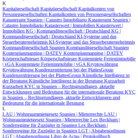
K
Kapitalgesellschaft
Kapitalgesellschaft
Kapitalkonten von
Personengesellschaften
Kapitalkonten von Personengesellschaften
Katasteramt Spanien | Catastro Inmobiliario
Katasteramt Spanien |
Catastro Inmobiliario
Katasterwert | Immobilien
Katasterwert |
Immobilien
KG | Kommanditgesellschaft | Deutschland
KG |
Kommanditgesellschaft | Deutschland
KI-Systeme und das
Steuerberatergeheimnis
KI-Systeme und das Steuerberatergeheimnis
Kommanditgesellschaft Spanien
Kommanditgesellschaft Spanien
Kontenplanmapping | DATEV
Kontenplanmapping | DATEV
Körperschaftsteuer
Körperschaftsteuer
Kostenmiete Ferienimmobilie
| vGA
Kostenmiete Ferienimmobilie | vGA
Kryptowährung
Kryptowährung
Kundenzentrierung bei der PlattesGroup
Kundenzentrierung bei der PlattesGroup
Künstliche Intelligenz in
der Beratung
Künstliche Intelligenz in der Beratung
Kurzarbeit
Kurzarbeit
KYC in Spanien – Rechtsgrundlagen, aktuelle
Entwicklungen und Bedeutung für die internationale Beratung
KYC
in Spanien – Rechtsgrundlagen, aktuelle Entwicklungen und
Bedeutung für die internationale Beratung
L
LAU | Wohnraummietgesetz Spanien | Mieterrechte
LAU |
Wohnraummietgesetz Spanien | Mieterrechte
Lex Beckham |
Sonderregime für Zuzügler in Spanien
Lex Beckham |
Sonderregime für Zuzügler in Spanien
LGT | Abgabenordnung
LGT | Abgabenordnung
Libro de Actas | Protokollbuch