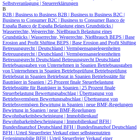
Selbstveranlagung | Steuererklärungen
B
B2B | Business to Business
B2B | Business to Business
B2C |
Business to Consumer
B2C | Business to Consumer
Banco de
España
Banco de España
Belastung eines Grundstücks |
Wasserrechte, Wegerechte, Nießbrauch
Belastung eines
Grundstücks | Wasserrechte, Wegerechte, Nießbrauch
BEPS | Base
Erosion and Profit Shifting
BEPS | Base Erosion and Profit Shifting
Betreuungsrecht | Deutschland | Vermögensangelegenheiten
Betreuungsrecht | Deutschland | Vermögensangelegenheiten
Betreuungsrecht Deutschland
Betreuungsrecht Deutschland
Betriebsausgaben von Unternehmen in Spanien
Betriebsausgaben
von Unternehmen in Spanien
Betriebsprüfung
Betriebsprüfung
Betriebsrat in Spanien
Betriebsrat in Spanien
Betriebsstätte für
Bauträger in Spanien | 25 Prozent finale Steuerbelastung
Betriebsstätte für Bauträger in Spanien | 25 Prozent finale
Steuerbelastung
Bewertungsabschlag | Übertragung von
Betriebsvermögen
Bewertungsabschlag | Übertragung von
Betriebsvermögen
Bewirtung in Spanien | neue BMF-Regelungen
Bewirtung in Spanien | neue BMF-Regelungen
Bewohnbarkeitsbescheinigung | Immobilienkauf
Bewohnbarkeitsbescheinigung | Immobilienkauf
BFH |
Bundesfinanzhof Deutschland
BFH | Bundesfinanzhof Deutschland
BFH | Urteil Steuerfreier Verkauf einer selbstgenutzten
Ferienimmobilie
BFH | Urteil Steuerfreier Verkauf einer