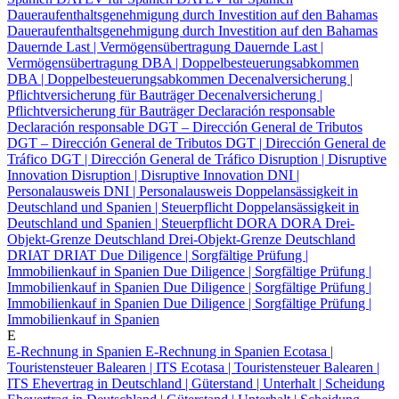
Daueraufenthaltsgenehmigung durch Investition auf den Bahamas
Daueraufenthaltsgenehmigung durch Investition auf den Bahamas
Dauernde Last | Vermögensübertragung
Dauernde Last |
Vermögensübertragung
DBA | Doppelbesteuerungsabkommen
DBA | Doppelbesteuerungsabkommen
Decenalversicherung |
Pflichtversicherung für Bauträger
Decenalversicherung |
Pflichtversicherung für Bauträger
Declaración responsable
Declaración responsable
DGT – Dirección General de Tributos
DGT – Dirección General de Tributos
DGT | Dirección General de
Tráfico
DGT | Dirección General de Tráfico
Disruption | Disruptive
Innovation
Disruption | Disruptive Innovation
DNI |
Personalausweis
DNI | Personalausweis
Doppelansässigkeit in
Deutschland und Spanien | Steuerpflicht
Doppelansässigkeit in
Deutschland und Spanien | Steuerpflicht
DORA
DORA
Drei-
Objekt-Grenze Deutschland
Drei-Objekt-Grenze Deutschland
DRIAT
DRIAT
Due Diligence | Sorgfältige Prüfung |
Immobilienkauf in Spanien
Due Diligence | Sorgfältige Prüfung |
Immobilienkauf in Spanien
Due Diligence | Sorgfältige Prüfung |
Immobilienkauf in Spanien
Due Diligence | Sorgfältige Prüfung |
Immobilienkauf in Spanien
E
E-Rechnung in Spanien
E-Rechnung in Spanien
Ecotasa |
Touristensteuer Balearen | ITS
Ecotasa | Touristensteuer Balearen |
ITS
Ehevertrag in Deutschland | Güterstand | Unterhalt | Scheidung