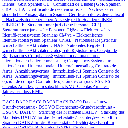
Bienes | GbR Spanien
CB | Comunidad de Bienes | GbR Spanien
CBAT
CBAT
Certificado de residencia fiscal – Nachweis der
steuerlichen Ansässigkeit in Spanien
Certificado de residencia fiscal
– Nachweis der steuerlichen Ansässigkeit in Spanien
CIBRE
CIBRE
CIF | Steuernummer juristische Personen
CIF |
Steuernummer juristische Personen
Cl@ve – Elektronisches
Identifikationssystem Spaniens
Cl@ve – Elektronisches
Identifikationssystem Spaniens
CNAE | Nationales Register für
wirtschaftliche Aktivitäten
CNAE | Nationales Register für
wirtschaftliche Aktivitäten
Colegio de Registradores
Colegio de
Registradores
Compliance-Systeme im nationalen und
internationalen Unternehmensalltag
Compliance-Systeme im
nationalen und internationalen Unternehmensalltag
Contrato de
Arras | Anzahlungsvertrag | Immobilienkauf Spanien
Contrato de
Arras | Anzahlungsvertrag | Immobilienkauf Spanien
Contrato de
opción de compra
Contrato de opción de compra
CRS
CRS
Cuentas Anuales | Jahresabschluss KMU
Cuentas Anuales |
Jahresabschluss KMU
D
DAC2
DAC2
DAC8
DAC8
DAC9
DAC9
Datenschutz-
Grundverordnung - DSGVO
Datenschutz-Grundverordnung -
DSGVO
DATEV - Stärkung des Mandates
DATEV - Stärkung des
Mandates
DATEV für die Betriebsstätte / Tochtergesellschaft in
Spanien
DATEV für die Betriebsstätte / Tochtergesellschaft in
Spanien
DATEV für Spanien
DATEV für Spanien