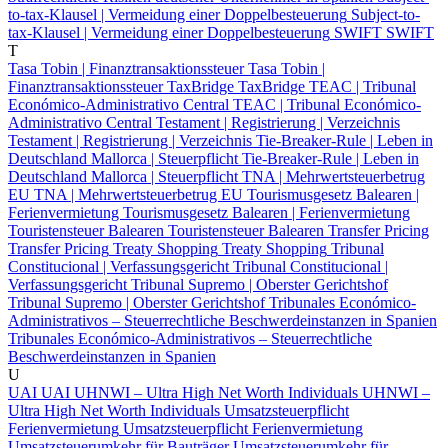
to-tax-Klausel | Vermeidung einer Doppelbesteuerung
Subject-to-
tax-Klausel | Vermeidung einer Doppelbesteuerung
SWIFT
SWIFT
T
Tasa Tobin | Finanztransaktionssteuer
Tasa Tobin |
Finanztransaktionssteuer
TaxBridge
TaxBridge
TEAC | Tribunal
Económico-Administrativo Central
TEAC | Tribunal Económico-
Administrativo Central
Testament | Registrierung | Verzeichnis
Testament | Registrierung | Verzeichnis
Tie-Breaker-Rule | Leben in
Deutschland Mallorca | Steuerpflicht
Tie-Breaker-Rule | Leben in
Deutschland Mallorca | Steuerpflicht
TNA | Mehrwertsteuerbetrug
EU
TNA | Mehrwertsteuerbetrug EU
Tourismusgesetz Balearen |
Ferienvermietung
Tourismusgesetz Balearen | Ferienvermietung
Touristensteuer Balearen
Touristensteuer Balearen
Transfer Pricing
Transfer Pricing
Treaty Shopping
Treaty Shopping
Tribunal
Constitucional | Verfassungsgericht
Tribunal Constitucional |
Verfassungsgericht
Tribunal Supremo | Oberster Gerichtshof
Tribunal Supremo | Oberster Gerichtshof
Tribunales Económico-
Administrativos – Steuerrechtliche Beschwerdeinstanzen in Spanien
Tribunales Económico-Administrativos – Steuerrechtliche
Beschwerdeinstanzen in Spanien
U
UAI
UAI
UHNWI – Ultra High Net Worth Individuals
UHNWI –
Ultra High Net Worth Individuals
Umsatzsteuerpflicht
Ferienvermietung
Umsatzsteuerpflicht Ferienvermietung
Umsatzsteuerumkehr für Bauträger
Umsatzsteuerumkehr für