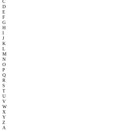
C
D
E
F
G
H
I
J
K
L
M
N
O
P
Q
R
S
T
U
V
W
X
Y
Z
A