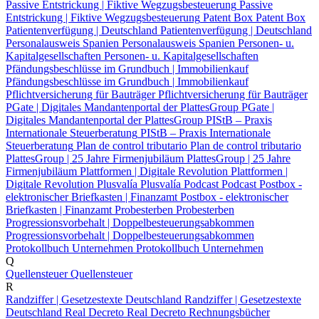
Passive Entstrickung | Fiktive Wegzugsbesteuerung
Passive
Entstrickung | Fiktive Wegzugsbesteuerung
Patent Box
Patent Box
Patientenverfügung | Deutschland
Patientenverfügung | Deutschland
Personalausweis Spanien
Personalausweis Spanien
Personen- u.
Kapitalgesellschaften
Personen- u. Kapitalgesellschaften
Pfändungsbeschlüsse im Grundbuch | Immobilienkauf
Pfändungsbeschlüsse im Grundbuch | Immobilienkauf
Pflichtversicherung für Bauträger
Pflichtversicherung für Bauträger
PGate | Digitales Mandantenportal der PlattesGroup
PGate |
Digitales Mandantenportal der PlattesGroup
PIStB – Praxis
Internationale Steuerberatung
PIStB – Praxis Internationale
Steuerberatung
Plan de control tributario
Plan de control tributario
PlattesGroup | 25 Jahre Firmenjubiläum
PlattesGroup | 25 Jahre
Firmenjubiläum
Plattformen | Digitale Revolution
Plattformen |
Digitale Revolution
Plusvalía
Plusvalía
Podcast
Podcast
Postbox -
elektronischer Briefkasten | Finanzamt
Postbox - elektronischer
Briefkasten | Finanzamt
Probesterben
Probesterben
Progressionsvorbehalt | Doppelbesteuerungsabkommen
Progressionsvorbehalt | Doppelbesteuerungsabkommen
Protokollbuch Unternehmen
Protokollbuch Unternehmen
Q
Quellensteuer
Quellensteuer
R
Randziffer | Gesetzestexte Deutschland
Randziffer | Gesetzestexte
Deutschland
Real Decreto
Real Decreto
Rechnungsbücher