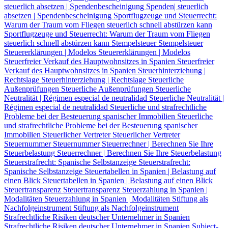
steuerlich absetzen | Spendenbescheinigung
Spenden| steuerlich
absetzen | Spendenbescheinigung
Sportflugzeuge und Steuerrecht:
Warum der Traum vom Fliegen steuerlich schnell abstürzen kann
Sportflugzeuge und Steuerrecht: Warum der Traum vom Fliegen
steuerlich schnell abstürzen kann
Stempelsteuer
Stempelsteuer
Steuererklärungen | Modelos
Steuererklärungen | Modelos
Steuerfreier Verkauf des Hauptwohnsitzes in Spanien
Steuerfreier
Verkauf des Hauptwohnsitzes in Spanien
Steuerhinterziehung |
Rechtslage
Steuerhinterziehung | Rechtslage
Steuerliche
Außenprüfungen
Steuerliche Außenprüfungen
Steuerliche
Neutralität | Régimen especial de neutralidad
Steuerliche Neutralität |
Régimen especial de neutralidad
Steuerliche und strafrechtliche
Probleme bei der Besteuerung spanischer Immobilien
Steuerliche
und strafrechtliche Probleme bei der Besteuerung spanischer
Immobilien
Steuerlicher Vertreter
Steuerlicher Vertreter
Steuernummer
Steuernummer
Steuerrechner | Berechnen Sie Ihre
Steuerbelastung
Steuerrechner | Berechnen Sie Ihre Steuerbelastung
Steuerstrafrecht: Spanische Selbstanzeige
Steuerstrafrecht:
Spanische Selbstanzeige
Steuertabellen in Spanien | Belastung auf
einen Blick
Steuertabellen in Spanien | Belastung auf einen Blick
Steuertransparenz
Steuertransparenz
Steuerzahlung in Spanien |
Modalitäten
Steuerzahlung in Spanien | Modalitäten
Stiftung als
Nachfolgeinstrument
Stiftung als Nachfolgeinstrument
Strafrechtliche Risiken deutscher Unternehmer in Spanien
Strafrechtliche Risiken deutscher Unternehmer in Spanien
Subject-