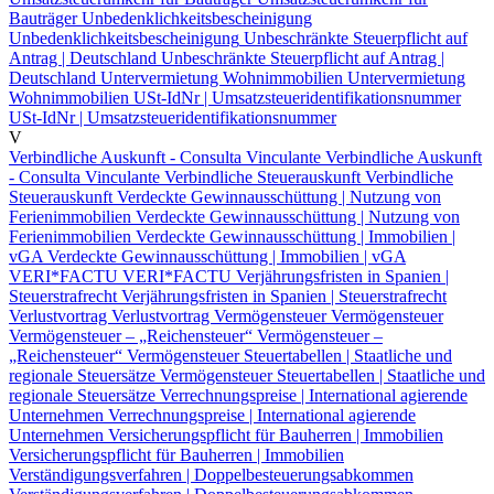
Bauträger
Unbedenklichkeitsbescheinigung
Unbedenklichkeitsbescheinigung
Unbeschränkte Steuerpflicht auf
Antrag | Deutschland
Unbeschränkte Steuerpflicht auf Antrag |
Deutschland
Untervermietung Wohnimmobilien
Untervermietung
Wohnimmobilien
USt-IdNr | Umsatzsteueridentifikationsnummer
USt-IdNr | Umsatzsteueridentifikationsnummer
V
Verbindliche Auskunft - Consulta Vinculante
Verbindliche Auskunft
- Consulta Vinculante
Verbindliche Steuerauskunft
Verbindliche
Steuerauskunft
Verdeckte Gewinnausschüttung | Nutzung von
Ferienimmobilien
Verdeckte Gewinnausschüttung | Nutzung von
Ferienimmobilien
Verdeckte Gewinnausschüttung | Immobilien |
vGA
Verdeckte Gewinnausschüttung | Immobilien | vGA
VERI*FACTU
VERI*FACTU
Verjährungsfristen in Spanien |
Steuerstrafrecht
Verjährungsfristen in Spanien | Steuerstrafrecht
Verlustvortrag
Verlustvortrag
Vermögensteuer
Vermögensteuer
Vermögensteuer – „Reichensteuer“
Vermögensteuer –
„Reichensteuer“
Vermögensteuer Steuertabellen | Staatliche und
regionale Steuersätze
Vermögensteuer Steuertabellen | Staatliche und
regionale Steuersätze
Verrechnungspreise | International agierende
Unternehmen
Verrechnungspreise | International agierende
Unternehmen
Versicherungspflicht für Bauherren | Immobilien
Versicherungspflicht für Bauherren | Immobilien
Verständigungsverfahren | Doppelbesteuerungsabkommen