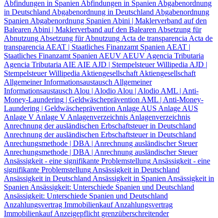
Abfindungen in Spanien
Abfindungen in Spanien
Abgabenordnung
in Deutschland
Abgabenordnung in Deutschland
Abgabenordnung
Spanien
Abgabenordnung Spanien
Abini | Maklerverband auf den
Balearen
Abini | Maklerverband auf den Balearen
Absetzung für
Abnutzung
Absetzung für Abnutzung
Acta de transparencia
Acta de
transparencia
AEAT | Staatliches Finanzamt Spanien
AEAT |
Staatliches Finanzamt Spanien
AEUV
AEUV
Agencia Tributaria
Agencia Tributaria
AIE
AIE
AJD | Stempelsteuer Willipedia
AJD |
Stempelsteuer Willipedia
Aktiengesellschaft
Aktiengesellschaft
Allgemeiner Informationsaustausch
Allgemeiner
Informationsaustausch
Alou | Alodio
Alou | Alodio
AML | Anti-
Money-Laundering | Geldwäscheprävention
AML | Anti-Money-
Laundering | Geldwäscheprävention
Anlage AUS
Anlage AUS
Anlage V
Anlage V
Anlagenverzeichnis
Anlagenverzeichnis
Anrechnung der ausländischen Erbschaftsteuer in Deutschland
Anrechnung der ausländischen Erbschaftsteuer in Deutschland
Anrechungsmethode | DBA | Anrechnung ausländischer Steuer
Anrechungsmethode | DBA | Anrechnung ausländischer Steuer
Ansässigkeit - eine signifikante Problemstellung
Ansässigkeit - eine
signifikante Problemstellung
Ansässigkeit in Deutschland
Ansässigkeit in Deutschland
Ansässigkeit in Spanien
Ansässigkeit in
Spanien
Ansässigkeit: Unterschiede Spanien und Deutschland
Ansässigkeit: Unterschiede Spanien und Deutschland
Anzahlungsvertrag Immobilienkauf
Anzahlungsvertrag
Immobilienkauf
Anzeigepflicht grenzüberschreitender