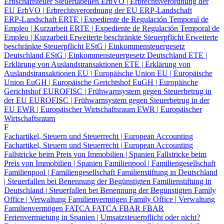
Erbschaftsteuer Steuertabellen
ErbVO | Erbrechtsverordnung der
EU
ErbVO | Erbrechtsverordnung der EU
ERP‑Landschaft
ERP‑Landschaft
ERTE | Expediente de Regulación Temporal de
Empleo | Kurzarbeit
ERTE | Expediente de Regulación Temporal de
Empleo | Kurzarbeit
Erweiterte beschränkte Steuerpflicht
Erweiterte
beschränkte Steuerpflicht
EStG | Einkommensteuergesetz
Deutschland
EStG | Einkommensteuergesetz Deutschland
ETE |
Erklärung von Auslandstransaktionen
ETE | Erklärung von
Auslandstransaktionen
EU | Europäische Union
EU | Europäische
Union
EuGH | Europäische Gerichtshof
EuGH | Europäische
Gerichtshof
EUROFISC | Frühwarnsystem gegen Steuerbetrug in
der EU
EUROFISC | Frühwarnsystem gegen Steuerbetrug in der
EU
EWR | Europäischer Wirtschaftsraum
EWR | Europäischer
Wirtschaftsraum
F
Fachartikel, Steuern und Steuerrecht | European Accounting
Fachartikel, Steuern und Steuerrecht | European Accounting
Fallstricke beim Preis von Immobilien | Spanien
Fallstricke beim
Preis von Immobilien | Spanien
Familienpool | Familiengesellschaft
Familienpool | Familiengesellschaft
Familienstiftung in Deutschland
| Steuerfallen bei Benennung der Begünstigten
Familienstiftung in
Deutschland | Steuerfallen bei Benennung der Begünstigten
Family
Office | Verwaltung Familienvermögen
Family Office | Verwaltung
Familienvermögen
FATCA
FATCA
FBAR
FBAR
Ferienvermietung in Spanien | Umsatzsteuerpflicht oder nicht?