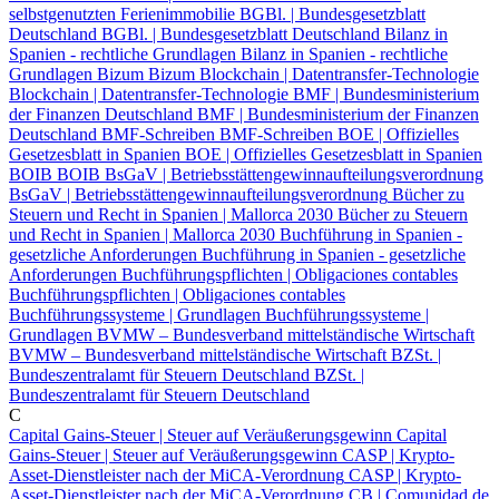
selbstgenutzten Ferienimmobilie
BGBl. | Bundesgesetzblatt
Deutschland
BGBl. | Bundesgesetzblatt Deutschland
Bilanz in
Spanien - rechtliche Grundlagen
Bilanz in Spanien - rechtliche
Grundlagen
Bizum
Bizum
Blockchain | Datentransfer-Technologie
Blockchain | Datentransfer-Technologie
BMF | Bundesministerium
der Finanzen Deutschland
BMF | Bundesministerium der Finanzen
Deutschland
BMF-Schreiben
BMF-Schreiben
BOE | Offizielles
Gesetzesblatt in Spanien
BOE | Offizielles Gesetzesblatt in Spanien
BOIB
BOIB
BsGaV | Betriebsstättengewinnaufteilungsverordnung
BsGaV | Betriebsstättengewinnaufteilungsverordnung
Bücher zu
Steuern und Recht in Spanien | Mallorca 2030
Bücher zu Steuern
und Recht in Spanien | Mallorca 2030
Buchführung in Spanien -
gesetzliche Anforderungen
Buchführung in Spanien - gesetzliche
Anforderungen
Buchführungspflichten | Obligaciones contables
Buchführungspflichten | Obligaciones contables
Buchführungssysteme | Grundlagen
Buchführungssysteme |
Grundlagen
BVMW – Bundesverband mittelständische Wirtschaft
BVMW – Bundesverband mittelständische Wirtschaft
BZSt. |
Bundeszentralamt für Steuern Deutschland
BZSt. |
Bundeszentralamt für Steuern Deutschland
C
Capital Gains-Steuer | Steuer auf Veräußerungsgewinn
Capital
Gains-Steuer | Steuer auf Veräußerungsgewinn
CASP | Krypto-
Asset-Dienstleister nach der MiCA-Verordnung
CASP | Krypto-
Asset-Dienstleister nach der MiCA-Verordnung
CB | Comunidad de