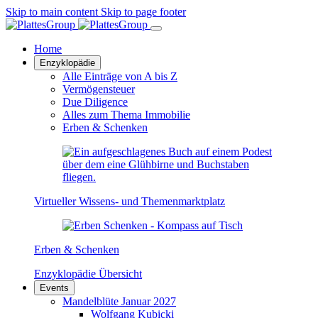
Skip to main content
Skip to page footer
Home
Enzyklopädie
Alle Einträge von A bis Z
Vermögensteuer
Due Diligence
Alles zum Thema Immobilie
Erben & Schenken
Virtueller Wissens- und Themenmarktplatz
Erben & Schenken
Enzyklopädie Übersicht
Events
Mandelblüte Januar 2027
Wolfgang Kubicki