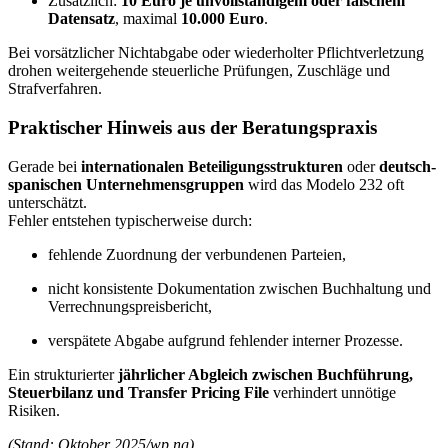
Zusätzlich:
10 Euro je unvollständigem oder falschem
Datensatz
, maximal
10.000 Euro
.
Bei vorsätzlicher Nichtabgabe oder wiederholter Pflichtverletzung
drohen weitergehende steuerliche Prüfungen, Zuschläge und
Strafverfahren.
Praktischer Hinweis aus der Beratungspraxis
Gerade bei
internationalen Beteiligungsstrukturen
oder
deutsch-
spanischen Unternehmensgruppen
wird das Modelo 232 oft
unterschätzt.
Fehler entstehen typischerweise durch:
fehlende Zuordnung der verbundenen Parteien,
nicht konsistente Dokumentation zwischen Buchhaltung und
Verrechnungspreisbericht,
verspätete Abgabe aufgrund fehlender interner Prozesse.
Ein strukturierter
jährlicher Abgleich zwischen Buchführung,
Steuerbilanz und Transfer Pricing File
verhindert unnötige
Risiken.
(Stand: Oktober 2025/wp,ng)