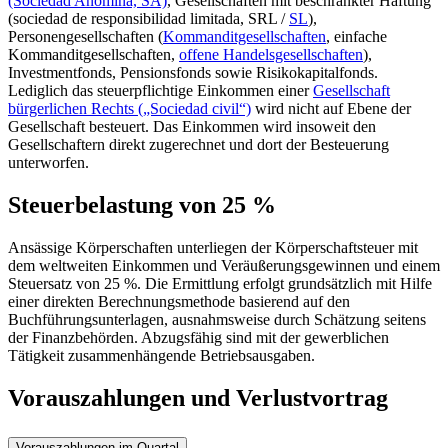
(Sociedad Anómina, SA)
, Gesellschaften mit beschränkter Haftung
(sociedad de responsibilidad limitada, SRL /
SL
),
Personengesellschaften (
Kommanditgesellschaften
, einfache
Kommanditgesellschaften,
offene Handelsgesellschaften
),
Investmentfonds, Pensionsfonds sowie Risikokapitalfonds.
Lediglich das steuerpflichtige Einkommen einer
Gesellschaft
bürgerlichen Rechts („Sociedad civil“)
wird nicht auf Ebene der
Gesellschaft besteuert. Das Einkommen wird insoweit den
Gesellschaftern direkt zugerechnet und dort der Besteuerung
unterworfen.
Steuerbelastung von 25 %
Ansässige Körperschaften unterliegen der Körperschaftsteuer mit
dem weltweiten Einkommen und Veräußerungsgewinnen und einem
Steuersatz von 25 %. Die Ermittlung erfolgt grundsätzlich mit Hilfe
einer direkten Berechnungsmethode basierend auf den
Buchführungsunterlagen, ausnahmsweise durch Schätzung seitens
der Finanzbehörden. Abzugsfähig sind mit der gewerblichen
Tätigkeit zusammenhängende Betriebsausgaben.
Vorauszahlungen und Verlustvortrag
Vorauszahlungen im Quartal