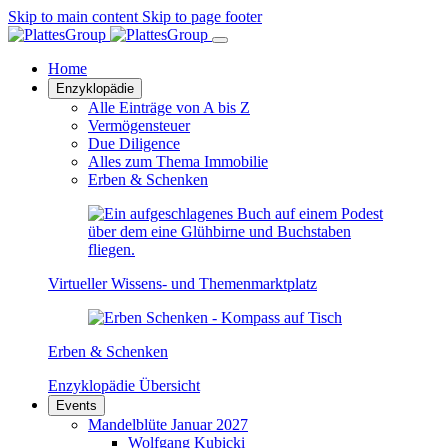
Skip to main content
Skip to page footer
Home
Enzyklopädie
Alle Einträge von A bis Z
Vermögensteuer
Due Diligence
Alles zum Thema Immobilie
Erben & Schenken
Virtueller Wissens- und Themenmarktplatz
Erben & Schenken
Enzyklopädie Übersicht
Events
Mandelblüte Januar 2027
Wolfgang Kubicki