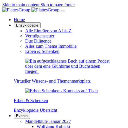
Skip to main content
Skip to page footer
Home
Enzyklopädie
Alle Einträge von A bis Z
Vermögensteuer
Due Diligence
Alles zum Thema Immobilie
Erben & Schenken
Virtueller Wissens- und Themenmarktplatz
Erben & Schenken
Enzyklopädie Übersicht
Events
Mandelblüte Januar 2027
Wolfgang Kubicki