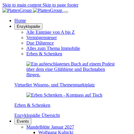
Skip to main content
Skip to page footer
Home
Enzyklopädie
Alle Einträge von A bis Z
Vermögensteuer
Due Diligence
Alles zum Thema Immobilie
Erben & Schenken
Virtueller Wissens- und Themenmarktplatz
Erben & Schenken
Enzyklopädie Übersicht
Events
Mandelblüte Januar 2027
Wolfgang Kubicki