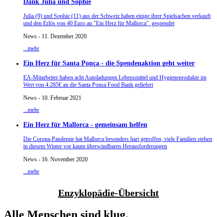
Dank Julia und Sophie
Julia (9) und Sophie (11) aus der Schweiz haben einige ihrer Spielsachen verkauft
und den Erlös von 40 Euro an "Ein Herz für Mallorca" gespendet
News - 11. Dezember 2020
...mehr
Ein Herz für Santa Ponça - die Spendenaktion geht weiter
EA-Mitarbeiter haben acht Autoladungen Lebensmittel und Hygieneprodukte im
Wert von 4.285€ an die Santa Ponsa Food Bank geliefert
News - 10. Februar 2021
...mehr
Ein Herz für Mallorca - gemeinsam helfen
Die Corona-Pandemie hat Mallorca besonders hart getroffen, viele Familien stehen
in diesem Winter vor kaum überwindbaren Herausforderungen
News - 16. November 2020
...mehr
Enzyklopädie-Übersicht
Alle Menschen sind klug.