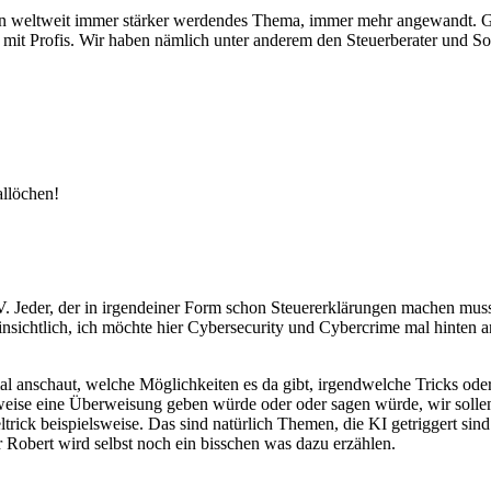
h ein weltweit immer stärker werdendes Thema, immer mehr angewandt. G
mit Profis. Wir haben nämlich unter anderem den Steuerberater und So
llöchen!
V. Jeder, der in irgendeiner Form schon Steuererklärungen machen mu
nsichtlich, ich möchte hier Cybersecurity und Cybercrime mal hinten ans
anschaut, welche Möglichkeiten es da gibt, irgendwelche Tricks oder
weise eine Überweisung geben würde oder oder sagen würde, wir soll
rick beispielsweise. Das sind natürlich Themen, die KI getriggert sin
 Robert wird selbst noch ein bisschen was dazu erzählen.