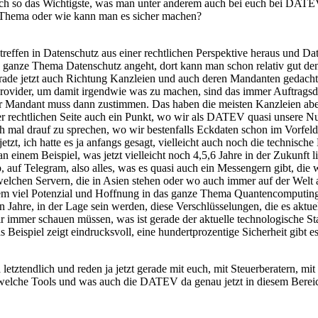
ich so das Wichtigste, was man unter anderem auch bei euch bei DATEV 
s Thema oder wie kann man es sicher machen?
treffen in Datenschutz aus einer rechtlichen Perspektive heraus und Da
as ganze Thema Datenschutz angeht, dort kann man schon relativ gut d
erade jetzt auch Richtung Kanzleien und auch deren Mandanten gedach
ovider, um damit irgendwie was zu machen, sind das immer Auftragsda
er Mandant muss dann zustimmen. Das haben die meisten Kanzleien aber 
er rechtlichen Seite auch ein Punkt, wo wir als DATEV quasi unsere N
 mal drauf zu sprechen, wo wir bestenfalls Eckdaten schon im Vorfeld 
zt, ich hatte es ja anfangs gesagt, vielleicht auch noch die technisch
einem Beispiel, was jetzt vielleicht noch 4,5,6 Jahre in der Zukunft li
auf Telegram, also alles, was es quasi auch ein Messengern gibt, die 
welchen Servern, die in Asien stehen oder wo auch immer auf der Welt 
xtrem viel Potenzial und Hoffnung in das ganze Thema Quantencomputin
Jahre, in der Lage sein werden, diese Verschlüsselungen, die es aktuell
wir immer schauen müssen, was ist gerade der aktuelle technologische 
 Beispiel zeigt eindrucksvoll, eine hundertprozentige Sicherheit gibt 
letztendlich und reden ja jetzt gerade mit euch, mit Steuerberatern, mit
 welche Tools und was auch die DATEV da genau jetzt in diesem Berei