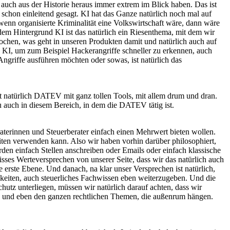
auch aus der Historie heraus immer extrem im Blick haben. Das ist
 schon einleitend gesagt. KI hat das Ganze natürlich noch mal auf
enn organisierte Kriminalität eine Volkswirtschaft wäre, dann wäre
r dem Hintergrund KI ist das natürlich ein Riesenthema, mit dem wir
rochen, was geht in unseren Produkten damit und natürlich auch auf
h KI, um zum Beispiel Hackerangriffe schneller zu erkennen, auch
Angriffe ausführen möchten oder sowas, ist natürlich das
nnt natürlich DATEV mit ganz tollen Tools, mit allem drum und dran.
u auch in diesem Bereich, in dem die DATEV tätig ist.
terinnen und Steuerberater einfach einen Mehrwert bieten wollen.
eiten verwenden kann. Also wir haben vorhin darüber philosophiert,
den einfach Stellen anschreiben oder Emails oder einfach klassische
sses Werteversprechen von unserer Seite, dass wir das natürlich auch
 erste Ebene. Und danach, na klar unser Versprechen ist natürlich,
ichkeiten, auch steuerliches Fachwissen eben weiterzugeben. Und die
hutz unterliegen, müssen wir natürlich darauf achten, dass wir
 KI und eben den ganzen rechtlichen Themen, die außenrum hängen.