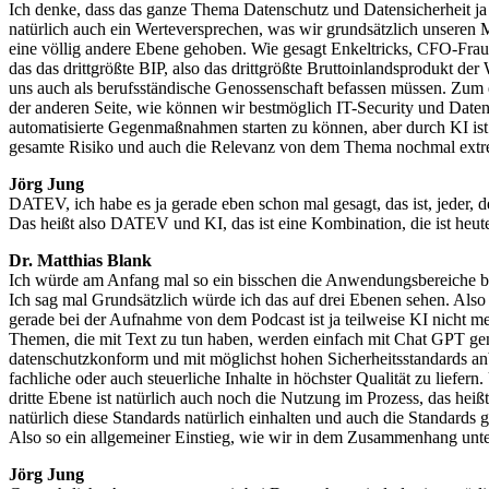
Ich denke, dass das ganze Thema Datenschutz und Datensicherheit ja 
natürlich auch ein Werteversprechen, was wir grundsätzlich unseren M
eine völlig andere Ebene gehoben. Wie gesagt Enkeltricks, CFO-Fraud
das das drittgrößte BIP, also das drittgrößte Bruttoinlandsprodukt de
uns auch als berufsständische Genossenschaft befassen müssen. Zum e
der anderen Seite, wie können wir bestmöglich IT-Security und Daten
automatisierte Gegenmaßnahmen starten zu können, aber durch KI ist n
gesamte Risiko und auch die Relevanz von dem Thema nochmal extr
Jörg Jung
DATEV, ich habe es ja gerade eben schon mal gesagt, das ist, jeder, d
Das heißt also DATEV und KI, das ist eine Kombination, die ist heute
Dr. Matthias Blank
Ich würde am Anfang mal so ein bisschen die Anwendungsbereiche bei
Ich sag mal Grundsätzlich würde ich das auf drei Ebenen sehen. Also 
gerade bei der Aufnahme von dem Podcast ist ja teilweise KI nicht me
Themen, die mit Text zu tun haben, werden einfach mit Chat GPT gene
datenschutzkonform und mit möglichst hohen Sicherheitsstandards anbi
fachliche oder auch steuerliche Inhalte in höchster Qualität zu liefe
dritte Ebene ist natürlich auch noch die Nutzung im Prozess, das heiß
natürlich diese Standards natürlich einhalten und auch die Standar
Also so ein allgemeiner Einstieg, wie wir in dem Zusammenhang unt
Jörg Jung