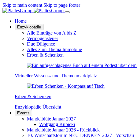
Skip to main content
Skip to page footer
Home
Enzyklopädie
Alle Einträge von A bis Z
Vermögensteuer
Due Diligence
Alles zum Thema Immobilie
Erben & Schenken
Virtueller Wissens- und Themenmarktplatz
Erben & Schenken
Enzyklopädie Übersicht
Events
Mandelblüte Januar 2027
Wolfgang Kubicki
Mandelblüte Januar 2026 - Rückblick
10. Wirtschaftsforum NEU DENKEN 2027 - Vorschau