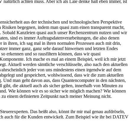
natürlich achten muss. Aber ich als Laie denke halt eben immer, ist
tensicherheit aus der technischen und technologischen Perspektive
en Risiken begegnen, indem man quasi zum einen transparent macht,
t. Sobald Kanzleien quasi auch unser Rechenzentrum nutzen und wir
ten, sind es immer Auftragsdatenverarbeitungen, die also denen
in ihren, ich sag mal in ihren normalen Prozessen auch mit drin,
utzer immer ganz, ganz sehr darauf hinweisen und letzten Endes
so erkennen und so rausfiltern können, dass wir quasi
e Komponente. Ich mache es mal an einem Beispiel, weil ich mir jetzt
egt. Aktuell werden sämtliche verschlüsselte, also nach den aktuellen
wahrscheinlich jeder von uns mindestens einen irgendwie auf dem
abgelegt und gespeichert, wohlwissend, dass wir die zum aktuellen
g. Und man geht davon aus, dass Quantencomputer in den nächsten,
 gibt, die aktuell auch als sicher gelten, innerhalb von Minuten zu
Stand. Wie können wir es so sicher wie möglich machen? Wie können
es zu einem definierten Zeitpunkt nach meiner Meinung nicht.
 Steuerexperten. Das heißt also, könnt ihr mir mal genau aufdröseln,
ch auch für die Kunden entwickelt. Zum Beispiel wie ihr bei DATEV