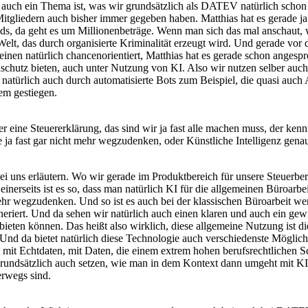
auch ein Thema ist, was wir grundsätzlich als DATEV natürlich schon 
itgliedern auch bisher immer gegeben haben. Matthias hat es gerade ja
s, da geht es um Millionenbeträge. Wenn man sich das mal anschaut, w
r Welt, das durch organisierte Kriminalität erzeugt wird. Und gerade vo
inen natürlich chancenorientiert, Matthias hat es gerade schon angesp
schutz bieten, auch unter Nutzung von KI. Also wir nutzen selber auc
atürlich auch durch automatisierte Bots zum Beispiel, die quasi auch 
em gestiegen.
er eine Steuererklärung, das sind wir ja fast alle machen muss, der ke
 ja fast gar nicht mehr wegzudenken, oder Künstliche Intelligenz gena
 uns erläutern. Wo wir gerade im Produktbereich für unsere Steuerbera
einerseits ist es so, dass man natürlich KI für die allgemeinen Büroarb
hr wegzudenken. Und so ist es auch bei der klassischen Büroarbeit wer
riert. Und da sehen wir natürlich auch einen klaren und auch ein gewi
eten können. Das heißt also wirklich, diese allgemeine Nutzung ist die
rn. Und da bietet natürlich diese Technologie auch verschiedenste Mögl
t mit Echtdaten, mit Daten, die einem extrem hohen berufsrechtlichen Sc
ds grundsätzlich auch setzen, wie man in dem Kontext dann umgeht mit
erwegs sind.