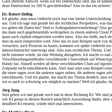
Ganz ehrliche Antwort, wenn wir bei Datenschutz sind, das ist natürl
denn Datenschutz zu 100 % gewährleistbar? Also ist das ein sichere
Dr. Robert Helbig
Ich glaube, man muss vielleicht noch mal eine kleine Unterscheidung 
aus. Und ich sage mal gerade bei der rechtlichen Perspektive, was d
wo gehen die Daten hin? Sind es Auftragsdatenverarbeitung? Also g
das dann auch gegebenenfalls weitergeben zu einem anderen Cloud Pr
quasi auch explizit entsprochen werden muss. Also das heißt, auch d
dass da auch entsprochen wird. Aber das ist zum Beispiel auch von d
versuchen, auch Prozesse zu bauen, kommen wir später vielleicht noch
datenschutzsicher unterwegs sind. Also zum rechtlichen Thema. Und jet
nicht zutrauen würde, da eine Wertung abzugeben. Ich mache es mal an 
Verschlüsselungsmethoden verschlüsselte Chatverläufe auf WhatsApp, 
Handy hat. Aktuell werden all diese verschlüsselten Chats auf irgend
Zeitpunkt nicht entschlüsseln kann. Aber man setzt zum Beispiel e
die einen sagen zwei die anderen sagen sieben, die anderen sagen zehn 
entschlüsseln. Und ich glaube, das macht das Thema deutlich, dass 
wir es auch so schwierig wie möglich zu machen? Weil ich glaube, das
Jörg Jung
Jetzt gehen wir mal gerade noch mal in diese Richtung KI. Wir sind ja 
wie KI genau in diesem Bereich tatsächlich Anwendung findet, über
detailliert KI einsetzt, würde mich mal interessieren.