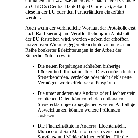
Guthaben auf E-Geld-Konten oder Daten über Bestände
an CBDCs
(Central Bank Digital Currency),
sobald
diese in der EU oder den Partnerländern eingeführt
werden.
Auch wenn der v
erbindliche Wortlaut der Protokolle erst
nach Ratifizierung und Veröffentlichung im Amtsblatt
der EU feststehen wird, werden - n
eben der erhofften
präventiven Wirkung gegen Steuerhinterziehung - eine
Reihe konkreter Erleichterungen in der Arbeit der
Steuerbehörden erwartet:
Die neuen Regelungen schließen bisherige
Lücken im Informationsfluss. Dies ermöglicht den
Steuerbehörden, verdeckte oder nicht deklarierte
Vermögenswerte effektiver aufzuspüren.
Die unter anderem aus Andorra oder Liechtenstein
erhaltenen Daten können mit den nationalen
Steuererklärungen abgeglichen werden. Auffällige
Abweichungen können weitere Prüfungen
auslösen.
Die Finanzinstitute in Andorra, Liechtenstein,
Monaco und San Marino müssen verschärfte
Sorgfalts- und Meldepflichten erfüllen. Für die