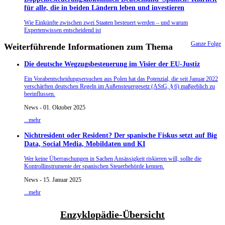
für alle, die in beiden Ländern leben und investieren
Wie Einkünfte zwischen zwei Staaten besteuert werden – und warum
Expertenwissen entscheidend ist
Ganze Folge
Weiterführende Informationen zum Thema
Die deutsche Wegzugsbesteuerung im Visier der EU-Justiz
Ein Vorabentscheidungsersuchen aus Polen hat das Potenzial, die seit Januar 2022
verschärften deutschen Regeln im Außensteuergesetz (AStG, § 6) maßgeblich zu
beeinflussen.
News - 01. Oktober 2025
...mehr
Nichtresident oder Resident? Der spanische Fiskus setzt auf Big
Data, Social Media, Mobildaten und KI
Wer keine Überraschungen in Sachen Ansässigkeit riskieren will, sollte die
Kontrollinstrumente der spanischen Steuerbehörde kennen.
News - 15. Januar 2025
...mehr
Enzyklopädie-Übersicht