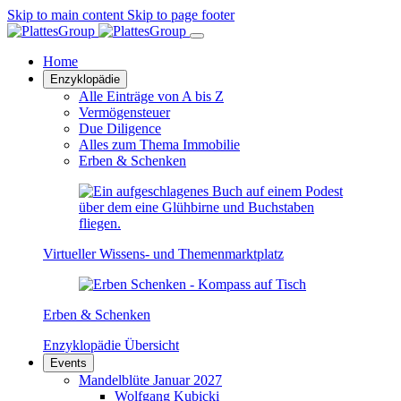
Skip to main content
Skip to page footer
Home
Enzyklopädie
Alle Einträge von A bis Z
Vermögensteuer
Due Diligence
Alles zum Thema Immobilie
Erben & Schenken
Virtueller Wissens- und Themenmarktplatz
Erben & Schenken
Enzyklopädie Übersicht
Events
Mandelblüte Januar 2027
Wolfgang Kubicki