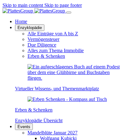
Skip to main content
Skip to page footer
Home
Enzyklopädie
Alle Einträge von A bis Z
Vermögensteuer
Due Diligence
Alles zum Thema Immobilie
Erben & Schenken
Virtueller Wissens- und Themenmarktplatz
Erben & Schenken
Enzyklopädie Übersicht
Events
Mandelblüte Januar 2027
Wolfgang Kubicki