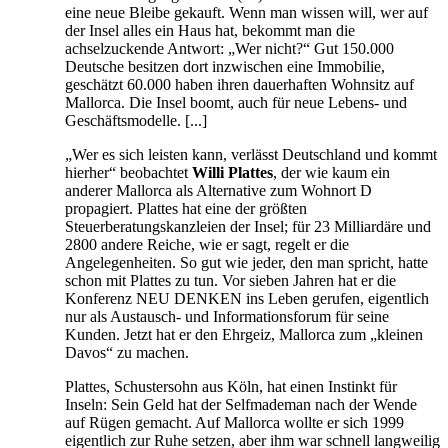
eine neue Bleibe gekauft. Wenn man wissen will, wer auf
der Insel alles ein Haus hat, bekommt man die
achselzuckende Antwort: „Wer nicht?“ Gut 150.000
Deutsche besitzen dort inzwischen eine Immobilie,
geschätzt 60.000 haben ihren dauerhaften Wohnsitz auf
Mallorca. Die Insel boomt, auch für neue Lebens- und
Geschäftsmodelle. [...]
„Wer es sich leisten kann, verlässt Deutschland und kommt
hierher“ beobachtet
Willi Plattes
, der wie kaum ein
anderer Mallorca als Alternative zum Wohnort D
propagiert. Plattes hat eine der größten
Steuerberatungskanzleien der Insel; für 23 Milliardäre und
2800 andere Reiche, wie er sagt, regelt er die
Angelegenheiten. So gut wie jeder, den man spricht, hatte
schon mit Plattes zu tun. Vor sieben Jahren hat er die
Konferenz NEU DENKEN ins Leben gerufen, eigentlich
nur als Austausch- und Informationsforum für seine
Kunden. Jetzt hat er den Ehrgeiz, Mallorca zum „kleinen
Davos“ zu machen.
Plattes, Schustersohn aus Köln, hat einen Instinkt für
Inseln: Sein Geld hat der Selfmademan nach der Wende
auf Rügen gemacht. Auf Mallorca wollte er sich 1999
eigentlich zur Ruhe setzen, aber ihm war schnell langweilig