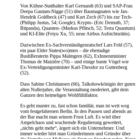
Von Kühne-Statthalter Karl Gernandt (63) und SAP-Frau
Deepa Gautam-Nigge (51) über Baumagnaten wie Jan-
Hendrik Goldbeck (47) und Kurt Zech (67) bis zur Tech-
(Philipp Justus, 54; Google), Krypto- (Eric Demuth, 37;
Bitpanda), Quanten- (Markus Pflitsch, 52; Terra Quantum)
und KI-Elite (Feiyu Xu, 55; neue Airbus Aufsichtsrätin).
Dazwischen Ex-Sachverständigenratschef Lars Feld (57),
ein paar Elder States(wo)men – die ehemalige
BushBeraterin Pippa Malmgren (62), ExInnenminister
Thomas de Maizière (70) – und einige bunte Vögel wie
Ex-Verteidigungsminister Karl-Theodor zu Guttenberg
(52).
Dass Sabine Christiansen (66), Talkshowkönigin der guten
alten Nullerjahre, die Veranstaltung moderiert, gibt dem
Ganzen den heimeligen Wohlfühlfaktor.
Es geht munter zu, fast schon familiär, man ist weit weg
vom festgefahrenen Berlin. In den Pausen und abends an
der Bar macht man seinem Frust Luft. Es wird über
Ampelchaos und wuchernde Regulierung gewettert,
„nichts geht mehr“, ärgert sich ein Unternehmer. Und
immer wieder hört man Gründerinnen und Gründer über