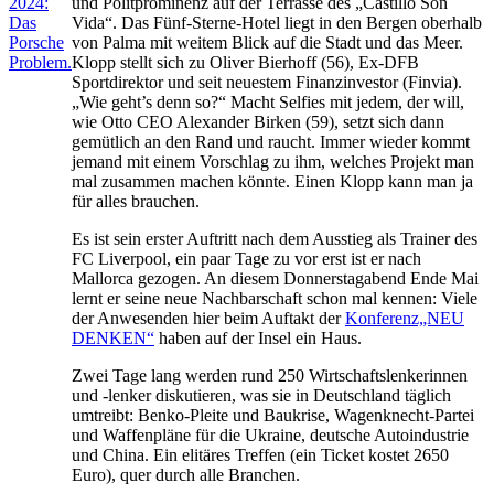
und Politprominenz auf der Terrasse des „Castillo Son
Vida“. Das Fünf-Sterne-Hotel liegt in den Bergen oberhalb
von Palma mit weitem Blick auf die Stadt und das Meer.
Klopp stellt sich zu Oliver Bierhoff (56), Ex-DFB
Sportdirektor und seit neuestem Finanzinvestor (Finvia).
„Wie geht’s denn so?“ Macht Selfies mit jedem, der will,
wie Otto CEO Alexander Birken (59), setzt sich dann
gemütlich an den Rand und raucht. Immer wieder kommt
jemand mit einem Vorschlag zu ihm, welches Projekt man
mal zusammen machen könnte. Einen Klopp kann man ja
für alles brauchen.
Es ist sein erster Auftritt nach dem Ausstieg als Trainer des
FC Liverpool, ein paar Tage zu vor erst ist er nach
Mallorca gezogen. An diesem Donnerstagabend Ende Mai
lernt er seine neue Nachbarschaft schon mal kennen: Viele
der Anwesenden hier beim Auftakt der
Konferenz„NEU
DENKEN“
haben auf der Insel ein Haus.
Zwei Tage lang werden rund 250 Wirtschaftslenkerinnen
und -lenker diskutieren, was sie in Deutschland täglich
umtreibt: Benko-Pleite und Baukrise, Wagenknecht-Partei
und Waffenpläne für die Ukraine, deutsche Autoindustrie
und China. Ein elitäres Treffen (ein Ticket kostet 2650
Euro), quer durch alle Branchen.