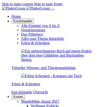
Skip to main content
Skip to page footer
Home
Enzyklopädie
Alle Einträge von A bis Z
Vermögensteuer
Due Diligence
Alles zum Thema Immobilie
Erben & Schenken
Virtueller Wissens- und Themenmarktplatz
Erben & Schenken
Enzyklopädie Übersicht
Events
Mandelblüte Januar 2027
Wolfgang Kubicki