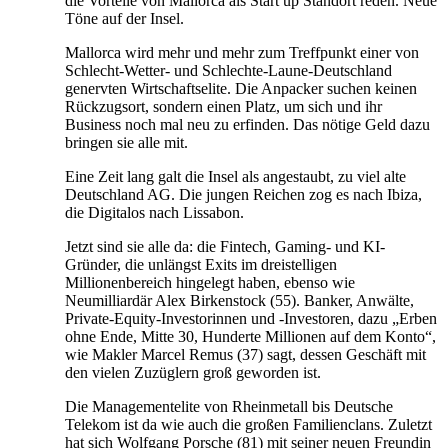
die Vorteile von Mallorca als Start up Standort reden. Neue
Töne auf der Insel.
Mallorca wird mehr und mehr zum Treffpunkt einer von
Schlecht-Wetter- und Schlechte-Laune-Deutschland
genervten Wirtschaftselite. Die Anpacker suchen keinen
Rückzugsort, sondern einen Platz, um sich und ihr
Business noch mal neu zu erfinden. Das nötige Geld dazu
bringen sie alle mit.
Eine Zeit lang galt die Insel als angestaubt, zu viel alte
Deutschland AG. Die jungen Reichen zog es nach Ibiza,
die Digitalos nach Lissabon.
Jetzt sind sie alle da: die Fintech, Gaming- und KI-
Gründer, die unlängst Exits im dreistelligen
Millionenbereich hingelegt haben, ebenso wie
Neumilliardär Alex Birkenstock (55). Banker, Anwälte,
Private-Equity-Investorinnen und -Investoren, dazu „Erben
ohne Ende, Mitte 30, Hunderte Millionen auf dem Konto“,
wie Makler Marcel Remus (37) sagt, dessen Geschäft mit
den vielen Zuzüglern groß geworden ist.
Die Managementelite von Rheinmetall bis Deutsche
Telekom ist da wie auch die großen Familienclans. Zuletzt
hat sich Wolfgang Porsche (81) mit seiner neuen Freundin