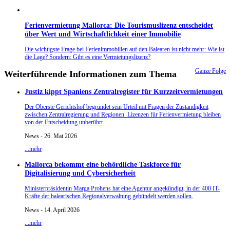
Ferienvermietung Mallorca: Die Tourismuslizenz entscheidet
über Wert und Wirtschaftlichkeit einer Immobilie
Die wichtigste Frage bei Ferienimmobilien auf den Balearen ist nicht mehr: Wie ist
die Lage? Sondern: Gibt es eine Vermietungslizenz?
Ganze Folge
Weiterführende Informationen zum Thema
Justiz kippt Spaniens Zentralregister für Kurzzeitvermietungen
Der Oberste Gerichtshof begründet sein Urteil mit Fragen der Zuständigkeit
zwischen Zentralregierung und Regionen. Lizenzen für Ferienvermietung bleiben
von der Entscheidung unberührt.
News - 26. Mai 2026
...mehr
Mallorca bekommt eine behördliche Taskforce für
Digitalisierung und Cybersicherheit
Ministerpräsidentin Marga Prohens hat eine Agentur angekündigt, in der 400 IT-
Kräfte der balearischen Regionalverwaltung gebündelt werden sollen.
News - 14. April 2026
...mehr