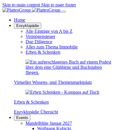
Skip to main content
Skip to page footer
Home
Enzyklopädie
Alle Einträge von A bis Z
Vermögensteuer
Due Diligence
Alles zum Thema Immobilie
Erben & Schenken
Virtueller Wissens- und Themenmarktplatz
Erben & Schenken
Enzyklopädie Übersicht
Events
Mandelblüte Januar 2027
Wolfgang Kubicki