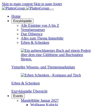
Skip to main content
Skip to page footer
Home
Enzyklopädie
Alle Einträge von A bis Z
Vermögensteuer
Due Diligence
Alles zum Thema Immobilie
Erben & Schenken
Virtueller Wissens- und Themenmarktplatz
Erben & Schenken
Enzyklopädie Übersicht
Events
Mandelblüte Januar 2027
Wolfgang Kubicki