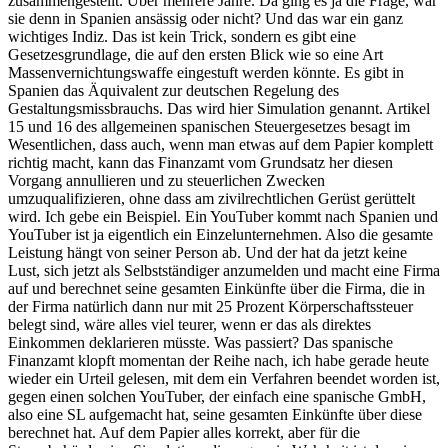
zusammengestellt. Über mehrere Jahre. Da ging es ja die Frage, war
sie denn in Spanien ansässig oder nicht? Und das war ein ganz
wichtiges Indiz. Das ist kein Trick, sondern es gibt eine
Gesetzesgrundlage, die auf den ersten Blick wie so eine Art
Massenvernichtungswaffe eingestuft werden könnte. Es gibt in
Spanien das Äquivalent zur deutschen Regelung des
Gestaltungsmissbrauchs. Das wird hier Simulation genannt. Artikel
15 und 16 des allgemeinen spanischen Steuergesetzes besagt im
Wesentlichen, dass auch, wenn man etwas auf dem Papier komplett
richtig macht, kann das Finanzamt vom Grundsatz her diesen
Vorgang annullieren und zu steuerlichen Zwecken
umzuqualifizieren, ohne dass am zivilrechtlichen Gerüst gerüttelt
wird. Ich gebe ein Beispiel. Ein YouTuber kommt nach Spanien und
YouTuber ist ja eigentlich ein Einzelunternehmen. Also die gesamte
Leistung hängt von seiner Person ab. Und der hat da jetzt keine
Lust, sich jetzt als Selbstständiger anzumelden und macht eine Firma
auf und berechnet seine gesamten Einkünfte über die Firma, die in
der Firma natürlich dann nur mit 25 Prozent Körperschaftssteuer
belegt sind, wäre alles viel teurer, wenn er das als direktes
Einkommen deklarieren müsste. Was passiert? Das spanische
Finanzamt klopft momentan der Reihe nach, ich habe gerade heute
wieder ein Urteil gelesen, mit dem ein Verfahren beendet worden ist,
gegen einen solchen YouTuber, der einfach eine spanische GmbH,
also eine SL aufgemacht hat, seine gesamten Einkünfte über diese
berechnet hat. Auf dem Papier alles korrekt, aber für die