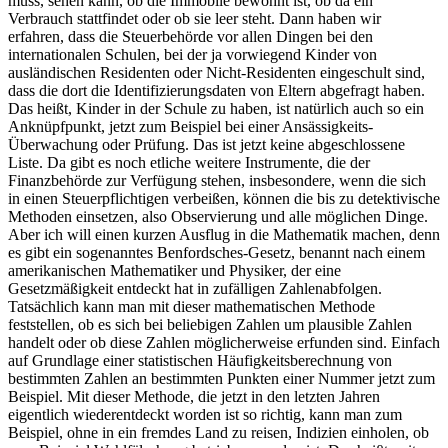
muss, sehen kann, ob die Immobile bewohnt ist, ob da ein
Verbrauch stattfindet oder ob sie leer steht. Dann haben wir
erfahren, dass die Steuerbehörde vor allen Dingen bei den
internationalen Schulen, bei der ja vorwiegend Kinder von
ausländischen Residenten oder Nicht-Residenten eingeschult sind,
dass die dort die Identifizierungsdaten von Eltern abgefragt haben.
Das heißt, Kinder in der Schule zu haben, ist natürlich auch so ein
Anknüpfpunkt, jetzt zum Beispiel bei einer Ansässigkeits-
Überwachung oder Prüfung. Das ist jetzt keine abgeschlossene
Liste. Da gibt es noch etliche weitere Instrumente, die der
Finanzbehörde zur Verfügung stehen, insbesondere, wenn die sich
in einen Steuerpflichtigen verbeißen, können die bis zu detektivische
Methoden einsetzen, also Observierung und alle möglichen Dinge.
Aber ich will einen kurzen Ausflug in die Mathematik machen, denn
es gibt ein sogenanntes Benfordsches-Gesetz, benannt nach einem
amerikanischen Mathematiker und Physiker, der eine
Gesetzmäßigkeit entdeckt hat in zufälligen Zahlenabfolgen.
Tatsächlich kann man mit dieser mathematischen Methode
feststellen, ob es sich bei beliebigen Zahlen um plausible Zahlen
handelt oder ob diese Zahlen möglicherweise erfunden sind. Einfach
auf Grundlage einer statistischen Häufigkeitsberechnung von
bestimmten Zahlen an bestimmten Punkten einer Nummer jetzt zum
Beispiel. Mit dieser Methode, die jetzt in den letzten Jahren
eigentlich wiederentdeckt worden ist so richtig, kann man zum
Beispiel, ohne in ein fremdes Land zu reisen, Indizien einholen, ob