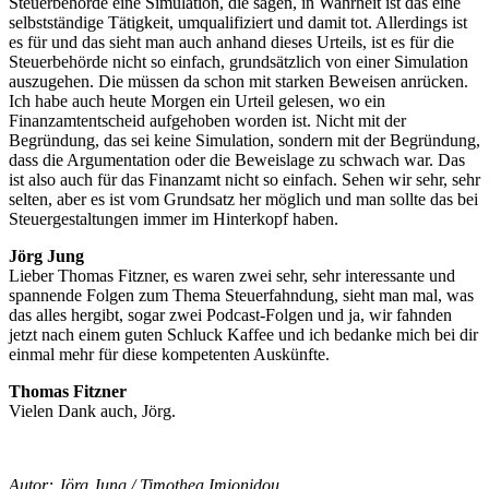
Steuerbehörde eine Simulation, die sagen, in Wahrheit ist das eine
selbstständige Tätigkeit, umqualifiziert und damit tot. Allerdings ist
es für und das sieht man auch anhand dieses Urteils, ist es für die
Steuerbehörde nicht so einfach, grundsätzlich von einer Simulation
auszugehen. Die müssen da schon mit starken Beweisen anrücken.
Ich habe auch heute Morgen ein Urteil gelesen, wo ein
Finanzamtentscheid aufgehoben worden ist. Nicht mit der
Begründung, das sei keine Simulation, sondern mit der Begründung,
dass die Argumentation oder die Beweislage zu schwach war. Das
ist also auch für das Finanzamt nicht so einfach. Sehen wir sehr, sehr
selten, aber es ist vom Grundsatz her möglich und man sollte das bei
Steuergestaltungen immer im Hinterkopf haben.
Jörg Jung
Lieber Thomas Fitzner, es waren zwei sehr, sehr interessante und
spannende Folgen zum Thema Steuerfahndung, sieht man mal, was
das alles hergibt, sogar zwei Podcast-Folgen und ja, wir fahnden
jetzt nach einem guten Schluck Kaffee und ich bedanke mich bei dir
einmal mehr für diese kompetenten Auskünfte.
Thomas Fitzner
Vielen Dank auch, Jörg.
Autor: Jörg Jung /
Timothea Imionidou