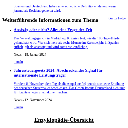
Spanien und Deutschland haben unterschiedliche Definitionen davon, wann
jemand als Resident gewertet wird.
Ganze Folge
Weiterführende Informationen zum Thema
Ansässig oder nicht? Alles eine Frage der Zeit
Das Verwaltungsgericht in Madrid legt Kriterien fest, wie die 183-Tage-Hürde
gehandhabt wird. Wer sich mehr als sechs Monate im Kalenderjahr in Spanien
aufhält, gilt als ansässig und wird somit steuerpflichtig.
News - 18. Januar 2024
...mehr
Jahressteuergesetz 2024: Abschreckendes Signal für
internationale Leistungsträger
Vor dem 6. November, dem Tag als die Ampel ausfiel, wurde noch eine Erhöhung
der deutschen Steuermauer beschlossen. Das Gesetz könnte Deutschland nicht nur
für Kapitalanleger unattraktiver machen.
News - 12. November 2024
...mehr
Enzyklopädie-Übersicht