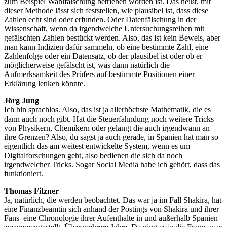
zum Beispiel Wahlfälschung betrieben worden ist. Das heißt, mit
dieser Methode lässt sich feststellen, wie plausibel ist, dass diese
Zahlen echt sind oder erfunden. Oder Datenfälschung in der
Wissenschaft, wenn da irgendwelche Untersuchungsreihen mit
gefälschten Zahlen bestückt werden. Also, das ist kein Beweis, aber
man kann Indizien dafür sammeln, ob eine bestimmte Zahl, eine
Zahlenfolge oder ein Datensatz, ob der plausibel ist oder ob er
möglicherweise gefälscht ist, was dann natürlich die
Aufmerksamkeit des Prüfers auf bestimmte Positionen einer
Erklärung lenken könnte.
Jörg Jung
Ich bin sprachlos. Also, das ist ja allerhöchste Mathematik, die es
dann auch noch gibt. Hat die Steuerfahndung noch weitere Tricks
von Physikern, Chemikern oder gelangt die auch irgendwann an
ihre Grenzen? Also, du sagst ja auch gerade, in Spanien hat man so
eigentlich das am weitest entwickelte System, wenn es um
Digitalforschungen geht, also bedienen die sich da noch
irgendwelcher Tricks. Sogar Social Media habe ich gehört, dass das
funktioniert.
Thomas Fitzner
Ja, natürlich, die werden beobachtet. Das war ja im Fall Shakira, hat
eine Finanzbeamtin sich anhand der Postings von Shakira und ihrer
Fans eine Chronologie ihrer Aufenthalte in und außerhalb Spanien