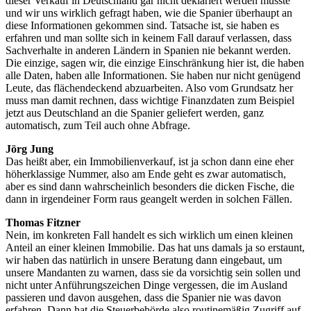
dieser Verkauf in Deutschland gar nicht deklariert werden musste
und wir uns wirklich gefragt haben, wie die Spanier überhaupt an
diese Informationen gekommen sind. Tatsache ist, sie haben es
erfahren und man sollte sich in keinem Fall darauf verlassen, dass
Sachverhalte in anderen Ländern in Spanien nie bekannt werden.
Die einzige, sagen wir, die einzige Einschränkung hier ist, die haben
alle Daten, haben alle Informationen. Sie haben nur nicht genügend
Leute, das flächendeckend abzuarbeiten. Also vom Grundsatz her
muss man damit rechnen, dass wichtige Finanzdaten zum Beispiel
jetzt aus Deutschland an die Spanier geliefert werden, ganz
automatisch, zum Teil auch ohne Abfrage.
Jörg Jung
Das heißt aber, ein Immobilienverkauf, ist ja schon dann eine eher
höherklassige Nummer, also am Ende geht es zwar automatisch,
aber es sind dann wahrscheinlich besonders die dicken Fische, die
dann in irgendeiner Form raus geangelt werden in solchen Fällen.
Thomas Fitzner
Nein, im konkreten Fall handelt es sich wirklich um einen kleinen
Anteil an einer kleinen Immobilie. Das hat uns damals ja so erstaunt,
wir haben das natürlich in unsere Beratung dann eingebaut, um
unsere Mandanten zu warnen, dass sie da vorsichtig sein sollen und
nicht unter Anführungszeichen Dinge vergessen, die im Ausland
passieren und davon ausgehen, dass die Spanier nie was davon
erfahren. Dann hat die Steuerbehörde also routinemäßig Zugriff auf