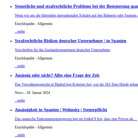
Steuerliche und strafrechtliche Probleme bei der Besteuerung sp
Wenn wir uns die führenden internationalen Schulen auf den Balearen oder Spanie
Enzyklopädie - Allgemein
...mehr
Strafrechtliche Risiken deutscher Unternehmer | in Spanien
Vorschriften für das Auslandsengagement deutscher Unternehmer
Enzyklopädie - Allgemein
...mehr
Ansässig oder nicht? Alles eine Frage der Zeit
Das Verwaltungsgericht in Madrid legt Kriterien fest, wie die 183-Tage-Hürde gehand
News - 18. Januar 2024
...mehr
Ansässigkeit in Spanien | Wohnsitz | Steuerpflicht
Das spanische Einkommensteuergesetz legt im Artikel 9 fest, dass eine Person als…
Enzyklopädie - Allgemein
...mehr