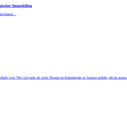
anischer Immobilien
n anschauen…
habt wird. Wer sich mehr als sechs Monate im Kalenderjahr in Spanien aufhält, gilt als ansässi