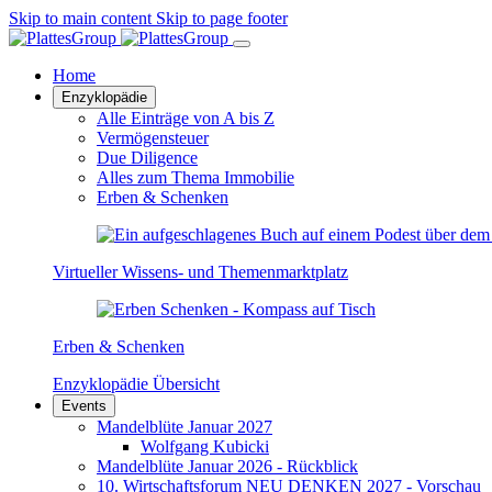
Skip to main content
Skip to page footer
Home
Enzyklopädie
Alle Einträge von A bis Z
Vermögensteuer
Due Diligence
Alles zum Thema Immobilie
Erben & Schenken
Virtueller Wissens- und Themenmarktplatz
Erben & Schenken
Enzyklopädie Übersicht
Events
Mandelblüte Januar 2027
Wolfgang Kubicki
Mandelblüte Januar 2026 - Rückblick
10. Wirtschaftsforum NEU DENKEN 2027 - Vorschau