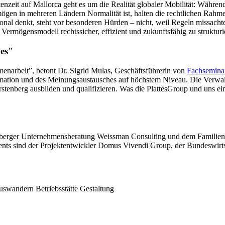
zeit auf Mallorca geht es um die Realität globaler Mobilität: Während 
ögen in mehreren Ländern Normalität ist, halten die rechtlichen Rahme
ional denkt, steht vor besonderen Hürden – nicht, weil Regeln missacht
 Vermögensmodell rechtssicher, effizient und zukunftsfähig zu strukturi
es"
menarbeit”, betont Dr. Sigrid Mulas, Geschäftsführerin von
Fachsemina
ation und des Meinungsaustausches auf höchstem Niveau. Die Verwal
stenberg ausbilden und qualifizieren. Was die PlattesGroup und uns eint
rnberger Unternehmensberatung Weissman Consulting und dem Familien
vents sind der Projektentwickler Domus Vivendi Group, der Bundeswir
uswandern Betriebsstätte Gestaltung