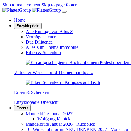
Skip to main content
Skip to page footer
Home
Enzyklopädie
Alle Einträge von A bis Z
Vermögensteuer
Due Diligence
Alles zum Thema Immobilie
Erben & Schenken
Virtueller Wissens- und Themenmarktplatz
Erben & Schenken
Enzyklopädie Übersicht
Events
Mandelblüte Januar 2027
Wolfgang Kubicki
Mandelblüte Januar 2026 - Rückblick
10. Wirtschaftsforum NEU DENKEN 2027 - Vorschau