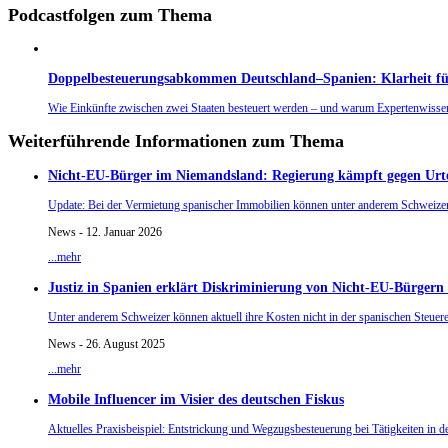
Podcastfolgen zum Thema
Doppelbesteuerungsabkommen Deutschland–Spanien: Klarheit für a
Wie Einkünfte zwischen zwei Staaten besteuert werden – und warum Expertenwissen
Weiterführende Informationen zum Thema
Nicht-EU-Bürger im Niemandsland: Regierung kämpft gegen Urteil
Update: Bei der Vermietung spanischer Immobilien können unter anderem Schweizer l
News - 12. Januar 2026
...mehr
Justiz in Spanien erklärt Diskriminierung von Nicht-EU-Bürgern 
Unter anderem Schweizer können aktuell ihre Kosten nicht in der spanischen Steuerer
News - 26. August 2025
...mehr
Mobile Influencer im Visier des deutschen Fiskus
Aktuelles Praxisbeispiel: Entstrickung und Wegzugsbesteuerung bei Tätigkeiten in d