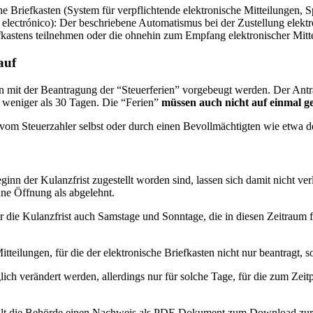
he Briefkasten (System für verpflichtende elektronische Mitteilungen, 
o electrónico): Der beschriebene Automatismus bei der Zustellung elektr
fkastens teilnehmen oder die ohnehin zum Empfang elektronischer Mittei
auf
 mit der Beantragung der “Steuerferien” vorgebeugt werden. Der Ant
 weniger als 30 Tagen. Die “Ferien”
müssen auch nicht auf einmal
vom Steuerzahler selbst oder durch einen Bevollmächtigten wie etwa 
ginn der Kulanzfrist zugestellt worden sind, lassen sich damit nicht ver
ne Öffnung als abgelehnt.
r die Kulanzfrist auch Samstage und Sonntage, die in diesen Zeitraum fa
itteilungen, für die der elektronische Briefkasten nicht nur beantragt, 
ch verändert werden, allerdings nur für solche Tage, für die zum Zeitp
tellt die Behörde einen Nachweis als PDF-Dokument zum Download zu