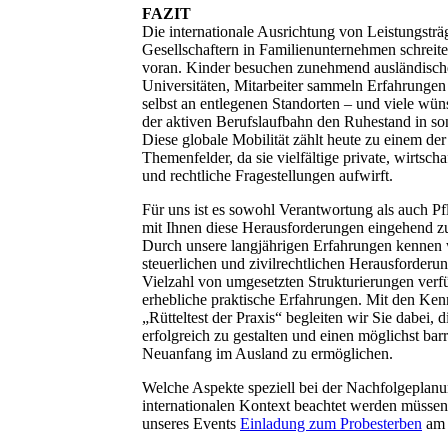
FAZIT
Die internationale Ausrichtung von Leistungsträ
Gesellschaftern in Familienunternehmen schreitet
voran. Kinder besuchen zunehmend ausländisch
Universitäten, Mitarbeiter sammeln Erfahrunge
selbst an entlegenen Standorten – und viele wün
der aktiven Berufslaufbahn den Ruhestand in s
Diese globale Mobilität zählt heute zu einem der
Themenfelder, da sie vielfältige private, wirtschaf
und rechtliche Fragestellungen aufwirft.
Für uns ist es sowohl Verantwortung als auch Pf
mit Ihnen diese Herausforderungen eingehend z
Durch unsere langjährigen Erfahrungen kennen w
steuerlichen und zivilrechtlichen Herausforderu
Vielzahl von umgesetzten Strukturierungen verf
erhebliche praktische Erfahrungen. Mit den Kenn
„Rütteltest der Praxis“ begleiten wir Sie dabei
erfolgreich zu gestalten und einen möglichst barr
Neuanfang im Ausland zu ermöglichen.
Welche Aspekte speziell bei der Nachfolgeplan
internationalen Kontext beachtet werden müssen
unseres Events
Einladung zum Probesterben
am 