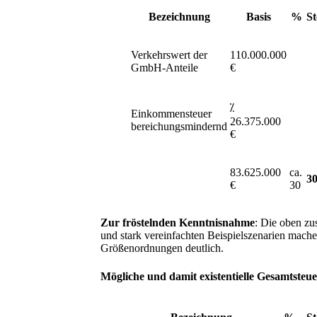
Bezeichnung
Basis
%
St
Verkehrswert der
110.000.000
GmbH-Anteile
€
⁒
Einkommensteuer
26.375.000
bereichungsmindernd
€
83.625.000
ca.
30
€
30
Zur fröstelnden Kenntnisnahme
: Die oben z
und stark vereinfachten Beispielszenarien mache
Größenordnungen deutlich.
Mögliche und damit existentielle Gesamtsteu