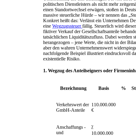
politischen Dienstleisters als nicht mehr zeitg
einen Standortwechsel erwägen, stoßen in Deuts
massive steuerliche Hürde – wir nennen das „St
Konkret heißt das: Verlässt ein Unternehmen De
eine
Wegzugssteuer
fällig. Steuerlich wird diese
fiktiver Verkauf der Gesellschaftsanteile behand
tatsächlichen Liquiditätszufluss. Dabei werden s
herangezogen – jene Werte, die nicht in der Bila
aber den wahren Unternehmenswert widerspiege
nachfolgende Beispiel illustriert eindrucksvoll d
existentielle Risiko.
1.
Wegzug des Anteilseigners oder Firmeninh
Bezeichnung
Basis
%
St
Verkehrswert der
110.000.000
GmbH-Anteile
€
Anschaffungs -
⁒
und
10.000.000