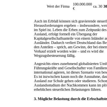
100.000.000
Wert der Firma
ca. 30
30
€
Auch im Erbfall können sich gravierende steuerl
Herausforderungen ergeben – insbesondere, w
im Spiel ist. Leben die Erben zum Zeitpunkt des
Ausland, erfolgt formell ein Übergang der
Kapitalgesellschaftsanteile von einem Inländer a
Ausländer. Dadurch verliert Deutschland das Be
den Anteilen – sprich, am Gewinn, der bei eine
Verkauf erzielt worden wäre – und es wird die
Wegzugsbesteuerung fällig.
Angesichts eines zunehmend globalisierten Umf
Führungskräfte und Gesellschafter von Familie
international agieren, ist dieses Szenario von b
Es ist inzwischen kaum noch die Ausnahme, das
Ausland zur Schule gehen oder studieren. Schon
Auslandsstudium der Nachkommen kann im plötz
erheblichen steuerlichen Belastungen führen.
3. Mögliche Belastung durch die Erbschaftst