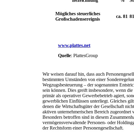
Bezeichnung
%
St
Mögliches steuerliches
ca. 81
81
Großschadensereignis
www.plattes.net
Quelle
: PlattesGroup
Wir weisen darauf hin, dass auch Personengesell
bestimmten Umständen von einer Sonderregelun
Wegzugsbesteuerung – der sogenannten Entstric
sein können. Dies greift insbesondere, wenn die 
primär als operativer Gewerbebetrieb agiert, son
gewerblichen Einflüssen unterliegt. Gleiches gilt 
denen die Wirtschaftsgüter der Gesellschaft nich
aktiven unternehmerischen Bereich zugeordnet
Besonders betroffen sind in diesem Zusammenh
vermögensverwaltende Personen- oder Holdingge
der Rechtsform einer Personengesellschaft.