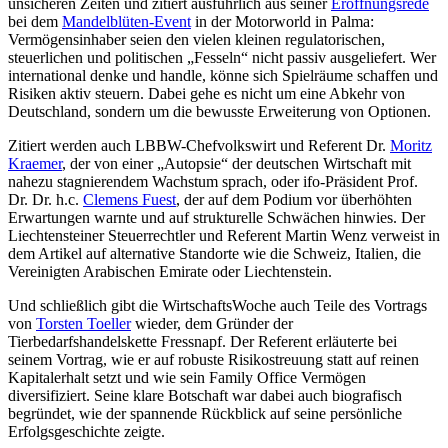
unsicheren Zeiten und zitiert ausführlich aus seiner
Eröffnungsrede
bei dem
Mandelblüten-Event
in der Motorworld in Palma:
Vermögensinhaber seien den vielen kleinen regulatorischen,
steuerlichen und politischen „Fesseln“ nicht passiv ausgeliefert. Wer
international denke und handle, könne sich Spielräume schaffen und
Risiken aktiv steuern. Dabei gehe es nicht um eine Abkehr von
Deutschland, sondern um die bewusste Erweiterung von Optionen.
Zitiert werden auch LBBW-Chefvolkswirt und Referent Dr.
Moritz
Kraemer
, der von einer „Autopsie“ der deutschen Wirtschaft mit
nahezu stagnierendem Wachstum sprach, oder ifo-Präsident Prof.
Dr. Dr. h.c.
Clemens Fuest
, der auf dem Podium vor überhöhten
Erwartungen warnte und auf strukturelle Schwächen hinwies. Der
Liechtensteiner Steuerrechtler und Referent Martin Wenz verweist in
dem Artikel auf alternative Standorte wie die Schweiz, Italien, die
Vereinigten Arabischen Emirate oder Liechtenstein.
Und schließlich gibt die WirtschaftsWoche auch Teile des Vortrags
von
Torsten Toeller
wieder, dem Gründer der
Tierbedarfshandelskette Fressnapf. Der Referent erläuterte bei
seinem Vortrag, wie er auf robuste Risikostreuung statt auf reinen
Kapitalerhalt setzt und wie sein Family Office Vermögen
diversifiziert. Seine klare Botschaft war dabei auch biografisch
begründet, wie der spannende Rückblick auf seine persönliche
Erfolgsgeschichte zeigte.