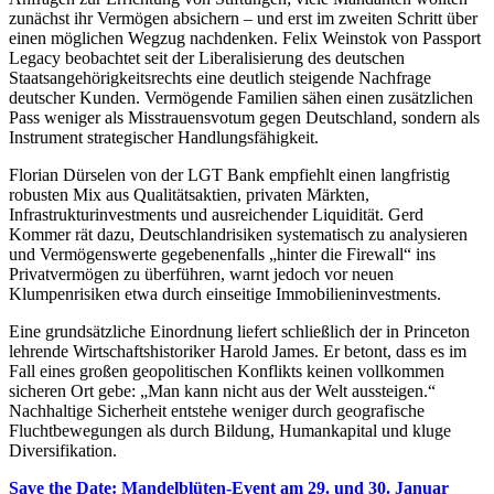
zunächst ihr Vermögen absichern – und erst im zweiten Schritt über
einen möglichen Wegzug nachdenken. Felix Weinstok von Passport
Legacy beobachtet seit der Liberalisierung des deutschen
Staatsangehörigkeitsrechts eine deutlich steigende Nachfrage
deutscher Kunden. Vermögende Familien sähen einen zusätzlichen
Pass weniger als Misstrauensvotum gegen Deutschland, sondern als
Instrument strategischer Handlungsfähigkeit.
Florian Dürselen von der LGT Bank empfiehlt einen langfristig
robusten Mix aus Qualitätsaktien, privaten Märkten,
Infrastrukturinvestments und ausreichender Liquidität. Gerd
Kommer rät dazu, Deutschlandrisiken systematisch zu analysieren
und Vermögenswerte gegebenenfalls „hinter die Firewall“ ins
Privatvermögen zu überführen, warnt jedoch vor neuen
Klumpenrisiken etwa durch einseitige Immobilieninvestments.
Eine grundsätzliche Einordnung liefert schließlich der in Princeton
lehrende Wirtschaftshistoriker Harold James. Er betont, dass es im
Fall eines großen geopolitischen Konflikts keinen vollkommen
sicheren Ort gebe: „Man kann nicht aus der Welt aussteigen.“
Nachhaltige Sicherheit entstehe weniger durch geografische
Fluchtbewegungen als durch Bildung, Humankapital und kluge
Diversifikation.
Save the Date: Mandelblüten-Event am 29. und 30. Januar