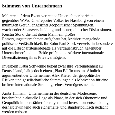
Stimmen von Unternehmern
Mehrere auf dem Event vertretene Unternehmer berichten
gegenüber WiWo-Chefreporter Volker ter Haseborg von einem
mulmigen Gefühl angesichts geopolitischer Spannungen,
wachsender Staatsverschuldung und steuerpolitischer Diskussionen.
Kerstin Stork, die mit ihrem Mann ein großes
Entsorgungsunternehmen aufgebaut hat, kritisiert mangelnde
politische Verlässlichkeit. Ihr Sohn Paul Stork verweist insbesondere
auf die Erbschaftsteuerdebatte als Vertrauensbruch gegenüber
Unternehmerfamilien. Beide prüfen eine stärkere internationale
Diversifizierung ihres Privatvermögens.
Investorin Katja Schwenke betont zwar ihre Verbundenheit zu
Deutschland, hält jedoch einen „Plan B“ für ratsam. Ähnlich
argumentiert der Unternehmer Alex Kiefer, der geopolitische
Risiken und gesellschaftliche Stimmungen als Motivation für eine
breitere internationale Streuung seines Vermögens nennt.
Anita Tillmann, Unternehmerin der deutschen Modeszene,
beschreibt die aktuelle Lage als Phase, in der sich Ökonomie und
Geopolitik immer stärker überlagern und Investitionsentscheidungen
deshalb zwingend auch sicherheits- und standortpolitisch gedacht
werden müssen.