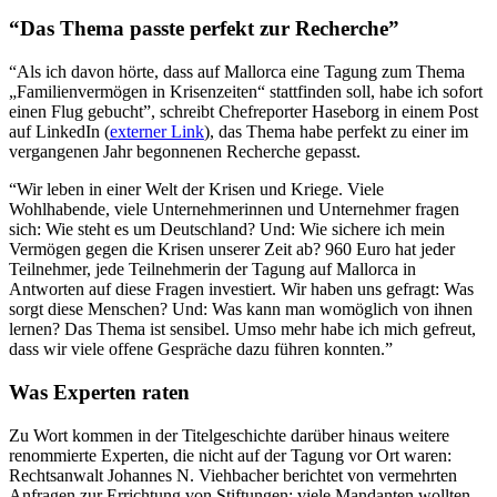
“Das Thema passte perfekt zur Recherche”
“Als ich davon hörte, dass auf Mallorca eine Tagung zum Thema
„Familienvermögen in Krisenzeiten“ stattfinden soll, habe ich sofort
einen Flug gebucht”, schreibt Chefreporter Haseborg in einem Post
auf LinkedIn (
externer Link
), das Thema habe perfekt zu einer im
vergangenen Jahr begonnenen Recherche gepasst.
“Wir leben in einer Welt der Krisen und Kriege. Viele
Wohlhabende, viele Unternehmerinnen und Unternehmer fragen
sich: Wie steht es um Deutschland? Und: Wie sichere ich mein
Vermögen gegen die Krisen unserer Zeit ab? 960 Euro hat jeder
Teilnehmer, jede Teilnehmerin der Tagung auf Mallorca in
Antworten auf diese Fragen investiert. Wir haben uns gefragt: Was
sorgt diese Menschen? Und: Was kann man womöglich von ihnen
lernen? Das Thema ist sensibel. Umso mehr habe ich mich gefreut,
dass wir viele offene Gespräche dazu führen konnten.”
Was Experten raten
Zu Wort kommen in der Titelgeschichte darüber hinaus weitere
renommierte Experten, die nicht auf der Tagung vor Ort waren:
Rechtsanwalt Johannes N. Viehbacher berichtet von vermehrten
Anfragen zur Errichtung von Stiftungen; viele Mandanten wollten