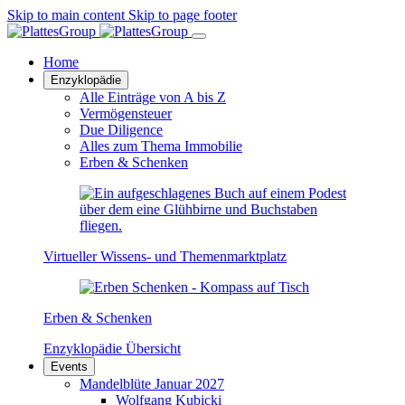
Skip to main content
Skip to page footer
Home
Enzyklopädie
Alle Einträge von A bis Z
Vermögensteuer
Due Diligence
Alles zum Thema Immobilie
Erben & Schenken
Virtueller Wissens- und Themenmarktplatz
Erben & Schenken
Enzyklopädie Übersicht
Events
Mandelblüte Januar 2027
Wolfgang Kubicki