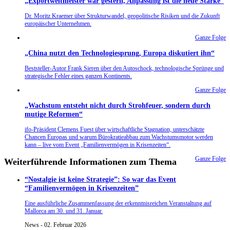
„Exportweltmeister war gestern, Anpassung ist die neue Stärke“
Dr. Moritz Kraemer über Strukturwandel, geopolitische Risiken und die Zukunft
europäischer Unternehmen.
Ganze Folge
„China nutzt den Technologiesprung, Europa diskutiert ihn“
Beststeller-Autor Frank Sieren über den Autoschock, technologische Sprünge und
strategische Fehler eines ganzen Kontinents.
Ganze Folge
„Wachstum entsteht nicht durch Strohfeuer, sondern durch
mutige Reformen“
ifo-Präsident Clemens Fuest über wirtschaftliche Stagnation, unterschätzte
Chancen Europas und warum Bürokratieabbau zum Wachstumsmotor werden
kann – live vom Event „Familienvermögen in Krisenzeiten“.
Ganze Folge
Weiterführende Informationen zum Thema
“Nostalgie ist keine Strategie”: So war das Event
“Familienvermögen in Krisenzeiten”
Eine ausführliche Zusammenfassung der erkenntnisreichen Veranstaltung auf
Mallorca am 30. und 31. Januar.
News - 02. Februar 2026