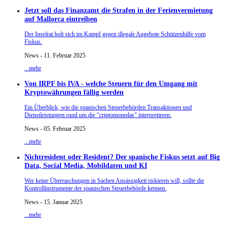
Jetzt soll das Finanzamt die Strafen in der Ferienvermietung
auf Mallorca eintreiben
Der Inselrat holt sich im Kampf gegen illegale Angebote Schützenhilfe vom
Fiskus.
News - 11. Februar 2025
...mehr
Von IRPF bis IVA - welche Steuern für den Umgang mit
Kryptowährungen fällig werden
Ein Überblick, wie die spanischen Steuerbehörden Transaktionen und
Dienstleistungen rund um die "criptomonedas" interpretieren.
News - 05. Februar 2025
...mehr
Nichtresident oder Resident? Der spanische Fiskus setzt auf Big
Data, Social Media, Mobildaten und KI
Wer keine Überraschungen in Sachen Ansässigkeit riskieren will, sollte die
Kontrollinstrumente der spanischen Steuerbehörde kennen.
News - 15. Januar 2025
...mehr