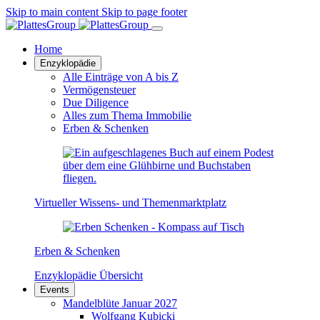
Skip to main content
Skip to page footer
Home
Enzyklopädie
Alle Einträge von A bis Z
Vermögensteuer
Due Diligence
Alles zum Thema Immobilie
Erben & Schenken
Virtueller Wissens- und Themenmarktplatz
Erben & Schenken
Enzyklopädie Übersicht
Events
Mandelblüte Januar 2027
Wolfgang Kubicki