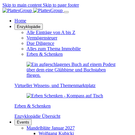
Skip to main content
Skip to page footer
Home
Enzyklopädie
Alle Einträge von A bis Z
Vermögensteuer
Due Diligence
Alles zum Thema Immobilie
Erben & Schenken
Virtueller Wissens- und Themenmarktplatz
Erben & Schenken
Enzyklopädie Übersicht
Events
Mandelblüte Januar 2027
Wolfgang Kubicki