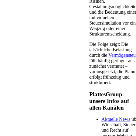
Risiken,
Gestaltungsmöglichkeit
und die Bedeutung eine
individuellen
Steuersimulation vor ei
Wegzug oder einer
Strukturentscheidung.
Die Folge zeigt: Die
tatsächliche Belastung
durch die
Vermögensteu
fällt häufig geringer aus 
zunächst vermutet –
vorausgesetzt, die Plan
erfolgt frühzeitig und
strukturiert. ️
PlattesGroup –
unsere Infos auf
allen Kanälen
Aktuelle News
üb
Wirtschaft, Steuer
und Recht auf
unserer Website.