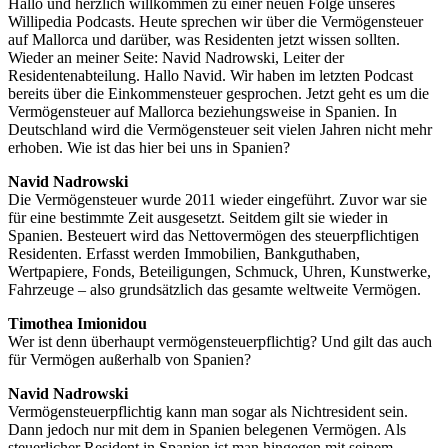
Hallo und herzlich willkommen zu einer neuen Folge unseres
Willipedia Podcasts. Heute sprechen wir über die Vermögensteuer
auf Mallorca und darüber, was Residenten jetzt wissen sollten.
Wieder an meiner Seite: Navid Nadrowski, Leiter der
Residentenabteilung. Hallo Navid. Wir haben im letzten Podcast
bereits über die Einkommensteuer gesprochen. Jetzt geht es um die
Vermögensteuer auf Mallorca beziehungsweise in Spanien. In
Deutschland wird die Vermögensteuer seit vielen Jahren nicht mehr
erhoben. Wie ist das hier bei uns in Spanien?
Navid Nadrowski
Die Vermögensteuer wurde 2011 wieder eingeführt. Zuvor war sie
für eine bestimmte Zeit ausgesetzt. Seitdem gilt sie wieder in
Spanien. Besteuert wird das Nettovermögen des steuerpflichtigen
Residenten. Erfasst werden Immobilien, Bankguthaben,
Wertpapiere, Fonds, Beteiligungen, Schmuck, Uhren, Kunstwerke,
Fahrzeuge – also grundsätzlich das gesamte weltweite Vermögen.
Timothea Imionidou
Wer ist denn überhaupt vermögensteuerpflichtig? Und gilt das auch
für Vermögen außerhalb von Spanien?
Navid Nadrowski
Vermögensteuerpflichtig kann man sogar als Nichtresident sein.
Dann jedoch nur mit dem in Spanien belegenen Vermögen. Als
steuerlicher Resident in Spanien ist man hingegen mit seinem