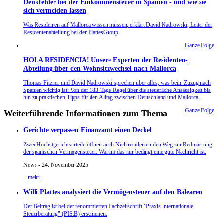
Denkfehler bei der Einkommensteuer in Spanien - und wie sie
sich vermeiden lassen
Was Residenten auf Mallorca wissen müssen, erklärt David Nadrowski, Leiter der
Residentenabteilung bei der PlattesGroup.
Ganze Folge
HOLA RESIDENCIA! Unsere Experten der Residenten-
Abteilung über den Wohnsitzwechsel nach Mallorca
Thomas Fitzner und David Nadrowski sprechen über alles, was beim Zuzug nach
Spanien wichtig ist: Von der 183-Tage-Regel über die steuerliche Ansässigkeit bis
hin zu praktischen Tipps für den Alltag zwischen Deutschland und Mallorca.
Ganze Folge
Weiterführende Informationen zum Thema
Gerichte verpassen Finanzamt einen Deckel
Zwei Höchstgerichtsurteile öffnen auch Nichtresidenten den Weg zur Reduzierung
der spanischen Vermögensteuer. Warum das nur bedingt eine gute Nachricht ist.
News - 24. November 2025
...mehr
Willi Plattes analysiert die Vermögensteuer auf den Balearen
Der Beitrag ist bei der renommierten Fachzeitschrift "Praxis Internationale
Steuerberatung" (PIStB) erschienen.