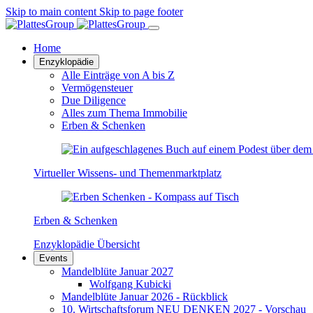
Skip to main content
Skip to page footer
Home
Enzyklopädie
Alle Einträge von A bis Z
Vermögensteuer
Due Diligence
Alles zum Thema Immobilie
Erben & Schenken
Virtueller Wissens- und Themenmarktplatz
Erben & Schenken
Enzyklopädie Übersicht
Events
Mandelblüte Januar 2027
Wolfgang Kubicki
Mandelblüte Januar 2026 - Rückblick
10. Wirtschaftsforum NEU DENKEN 2027 - Vorschau