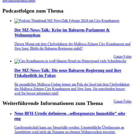
Beratungsanfrage
Podcastfolgen zum Thema
Der MZ-News-Talk: Krise im Balearen-Parlament &
Wohnungsbau
Diesen Monat mit dem Chefredakteur der Mallorca Zeitung Ciro Krauthausen und
Jörg Jung: Bleibt die Balearen-Regierung stabil?
Ganze Folge
Der MZ-News-Talk: Die neue Balearen-Regierung und ihre
Fiskalpolitik im Fokus
Ihr monatliches Mallorca-Update immer am Puls der Insel mit dem Chefredakteur
der Mallorca Zeitung Ciro Krauthausen und Jörg Jung. Sie entscheiden besser,
weil Sie besser informiert sind!
Ganze Folge
Weiterführende Informationen zum Thema
Neue BFH-Urteile definieren „selbstgenutzte Immobilie“ sehr
eng
Gastfreundschaft kann zur Steuerfalle werden: Unentgeltliche Überlassung an
Angehörige wird nicht als Nutzung zu eigenen Wohnzwecken gewertet.