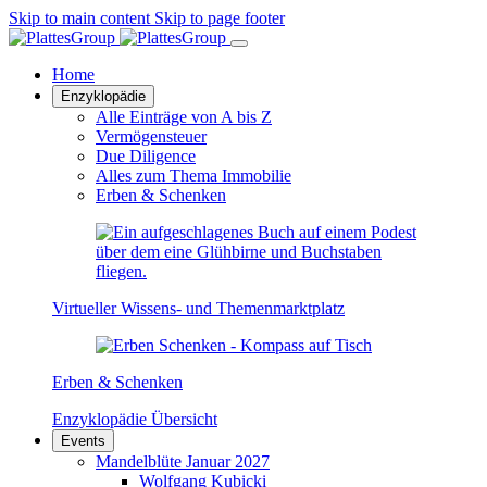
Skip to main content
Skip to page footer
Home
Enzyklopädie
Alle Einträge von A bis Z
Vermögensteuer
Due Diligence
Alles zum Thema Immobilie
Erben & Schenken
Virtueller Wissens- und Themenmarktplatz
Erben & Schenken
Enzyklopädie Übersicht
Events
Mandelblüte Januar 2027
Wolfgang Kubicki