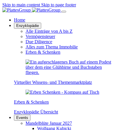
Skip to main content
Skip to page footer
Home
Enzyklopädie
Alle Einträge von A bis Z
Vermögensteuer
Due Diligence
Alles zum Thema Immobilie
Erben & Schenken
Virtueller Wissens- und Themenmarktplatz
Erben & Schenken
Enzyklopädie Übersicht
Events
Mandelblüte Januar 2027
Wolfgang Kubicki